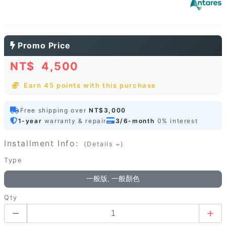
Promo Price
NT$
4,500
Earn 45 points with this purchase
Free shipping over
NT$3,000
1-year
warranty & repair
3/6-month
0% interest
Installment Info:
(Details
)
Type
一般版, 一般顏色
Qty