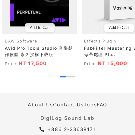
Add to Cart
Add to Cart
DAW Software
Effects Plugin
Avid Pro Tools Studio 音樂製
FabFilter Mastering 
作軟體 永久授權下載版
母帶處理 Plu...
NT 17,500
NT 15,000
Price
Price
About Us
Contact Us
Jobs
FAQ
DigiLog Sound Lab
+886 2-23638171