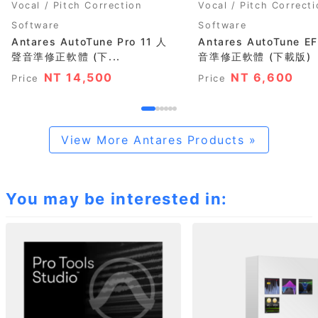
Vocal / Pitch Correction
Vocal / Pitch Correcti
Software
Software
Antares AutoTune Pro 11 人
Antares AutoTune 
聲音準修正軟體 (下...
音準修正軟體 (下載版
NT 14,500
NT 6,600
Price
Price
View More Antares Products »
You may be interested in: