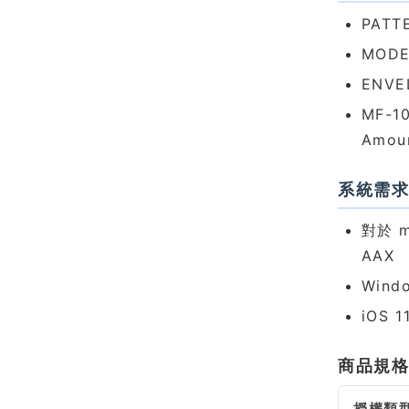
PAT
MOD
ENV
MF-1
Amo
系統需
對於 m
AAX
Wind
iOS 
商品規
授權類