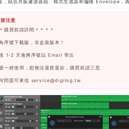
器，結合共振濾波器組、模式生成器和偏移 Envelope
換貨注意
＊購買前請詳閱＊＊＊＊
為序號下載版，非盒裝版本！
 1-2 天會將序號以 Email 寄出
號一經使用，恕無法退貨退款，購買前請三思
何問題可來信
service@digilog.tw