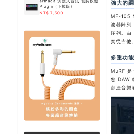
armada 沉浸式音訊 包裝軟體
強大的
Plugin (下載版)
NT$ 7,500
MF-105
波器陣列，
序列。由 
奏從吉他
多重功
MuRF 
您 DA
創造音樂