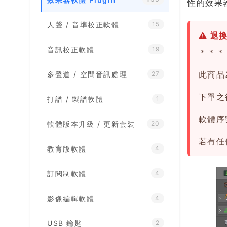
性的效果
人聲 / 音準校正軟體
15
⚠ 退
音訊校正軟體
19
＊＊＊
此商品
多聲道 / 空間音訊處理
27
下單之後
打譜 / 製譜軟體
1
軟體序
軟體版本升級 / 更新套裝
20
若有任
教育版軟體
4
訂閱制軟體
4
影像編輯軟體
4
USB 鑰匙
2