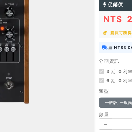
促銷價
NT$
購買可獲得 
滿
NT$3,0
分期資訊：
3
期
0
利率
6
期
0
利率
類型
一般版, 一般
數量