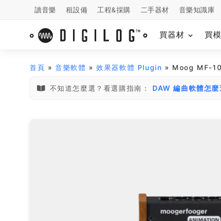
讀音樂
租設備
工程&採購
二手器材
音樂知識庫
買器材
買
首頁
»
音樂軟體
»
效果器軟體 Plugin
» Moog MF-1
不知道怎麼選？看選購指南：
DAW 編曲軟體怎