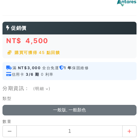
促銷價
NT$
4,500
購買可獲得 45 點回饋
滿
NT$3,000
全台免運
1 年
保固維修
信用卡
3/6 期
0 利率
分期資訊：
(明細
)
類型
一般版, 一般顏色
數量