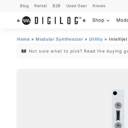
Blog
Rental
B2B
Used Gear
Knows
Shop
Mod
Home
»
Modular Synthesizer
»
Utility
» Intellij
Not sure what to pick? Read the buying g