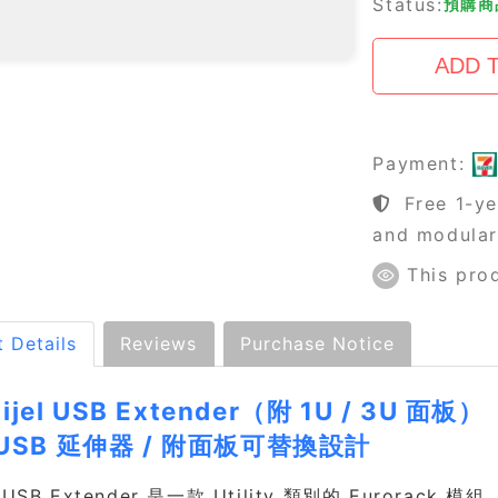
Status:
預購商品
Payment:
Free 1-ye
and modula
This pro
 Details
Reviews
Purchase Notice
llijel USB Extender（附 1U / 3U 面板）
USB 延伸器 / 附面板可替換設計
ijel USB Extender 是一款 Utility 類別的 Euror