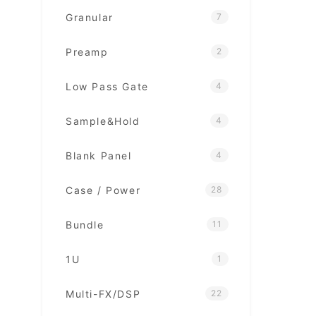
Granular
7
Preamp
2
Low Pass Gate
4
Sample&Hold
4
Blank Panel
4
Case / Power
28
Bundle
11
1U
1
Multi-FX/DSP
22