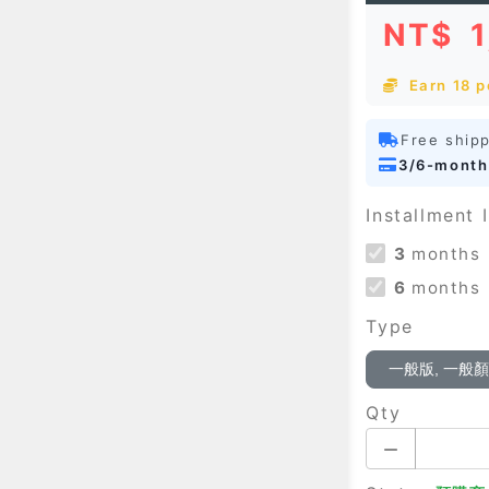
NT$
Earn 18 p
Free ship
3/6-month
Installment I
3
months
6
months
Type
一般版, 一般
Qty