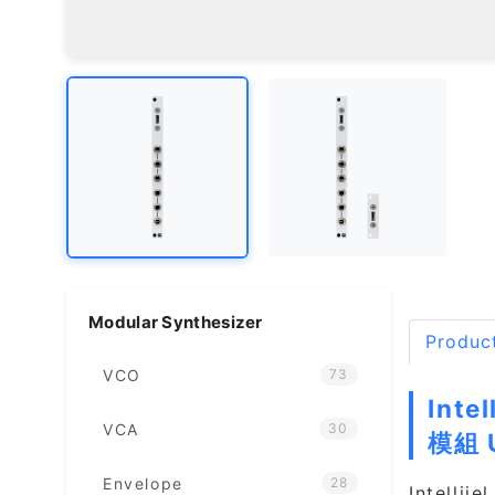
Modular Synthesizer
Product
VCO
73
Inte
VCA
30
模組 
Envelope
28
Intell