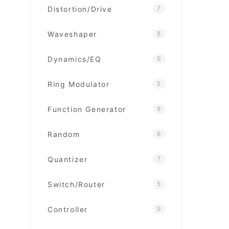
Distortion/Drive
7
Waveshaper
8
Dynamics/EQ
9
Ring Modulator
3
Function Generator
8
Random
6
Quantizer
7
Switch/Router
5
Controller
9