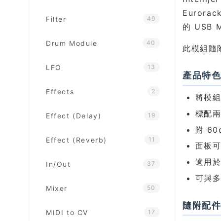
Euror
Filter
49
的 USB
Drum Module
40
此模組隨
LFO
13
產品特
Effects
2
將模組
標配兩
Effect (Delay)
19
附 6
Effect (Reverb)
11
面板
適用於 
In/Out
37
可與多數
Mixer
50
隨附配
MIDI to CV
17