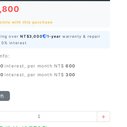
1,800
oints with this purchase
ping over
NT$3,000
1-year
warranty & repair
0% interest
nfo:
0
interest, per month NT$
600
0
interest, per month NT$
300
顏色