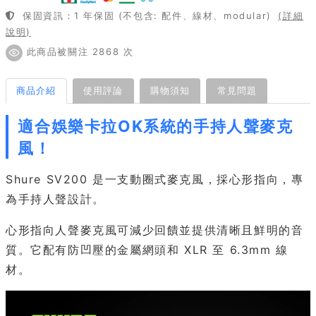
保固資訊：1 年保固 (不包含: 配件、線材、modular)
(詳細
說明)
此商品被關注 2868 次
商品介紹
使用評論
購物須知
常見問題
適合娛樂卡拉OK系統的手持人聲麥克
風！
Shure SV200 是一支動圈式麥克風，採心形指向，專
為手持人聲設計。
心形指向人聲麥克風可減少回饋並提供清晰且鮮明的音
質。它配有防凹壓的金屬網頭和 XLR 至 6.3mm 線
材。