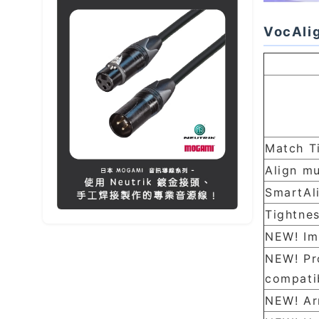
VocAli
Match T
Align mu
SmartAl
Tightne
NEW! Im
NEW! Pr
compatib
NEW! Ar