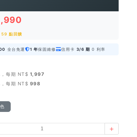
5,990
59 點回饋
00
全台免運
1 年
保固維修
信用卡
3/6 期
0 利率
，每期 NT$
1,997
，每期 NT$
998
顏色