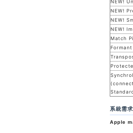
NEW! Un
NEW! Pr
NEW! Sm
NEW! Im
Match P
Formant 
Transpo
Protect
Synchro
(connect
Standar
系統需
Apple 