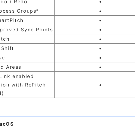
do / Redo
•
ocess Groups*
•
artPitch
•
proved Sync Points
•
itch
•
Shift
•
se
•
ed Areas
•
Link enabled
ion with RePitch
•
d)
求
macOS