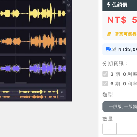
促銷價
NT$
購買可獲得 
滿
NT$3,0
分期資訊：
3
期
0
利率
6
期
0
利率
類型
一般版, 一般
數量