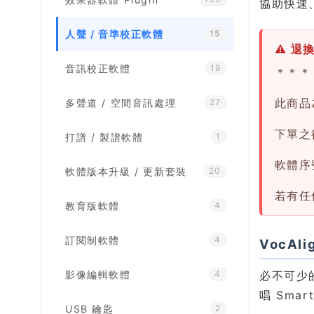
協助快速
人聲 / 音準校正軟體
15
⚠ 退
音訊校正軟體
19
＊＊＊
此商品
多聲道 / 空間音訊處理
27
下單之後
打譜 / 製譜軟體
1
軟體序
軟體版本升級 / 更新套裝
20
若有任
教育版軟體
4
訂閱制軟體
4
VocAl
影像編輯軟體
必不可少
4
唱 Smart
USB 鑰匙
2