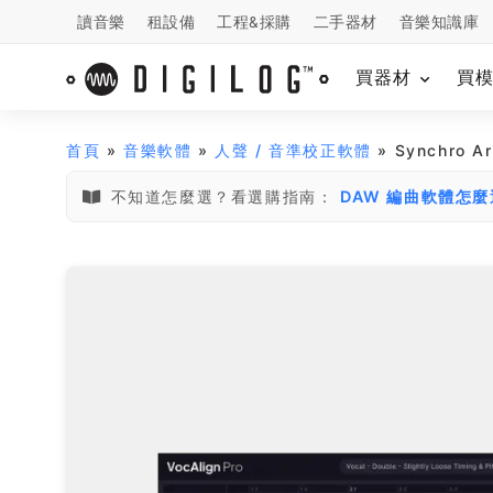
讀音樂
租設備
工程&採購
二手器材
音樂知識庫
買器材
買
首頁
»
音樂軟體
»
人聲 / 音準校正軟體
» Synchro 
不知道怎麼選？看選購指南：
DAW 編曲軟體怎