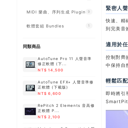
緊密人
MIDI 樂曲、序列生成 Plugin
9
快速、精
軟體套組 Bundles
1
到完美音效
適用於
同類商品
控制對齊
AutoTune Pro 11 人聲音準
修正軟體 (下...
中保持自
NT$ 14,500
輕鬆匹
AutoTune EFX+ 人聲音準修
正軟體 (下載版)
即時將引
NT$ 6,600
Smart
RePitch 2 Elements 音高修
正軟體 P...
NT$ 2,100