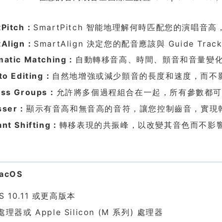
tPitch：
SmartPitch 智能地理解何時匹配您的演唱音
tAlign：
SmartAlign 決定您的配音應該與 Guide 
matic Matching：
自動轉移音高、時間、顫音和音量變
to Editing：
自然地增強或減少顫音的長度和速度，而不
ess Groups：
允許將多個過程組合在一起，所有參數都
sser：
顯示有音高和無音高的音符，讓您控制齒音，實現
nt Shifting：
轉移表現的共振峰，以改變其音色而不影
求
macOS
S 10.11 或更高版本
l 處理器或 Apple Silicon (M 系列) 處理器