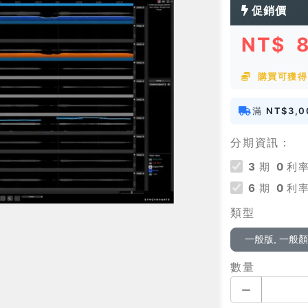
促銷價
NT$
購買可獲得 
滿
NT$3,0
分期資訊：
3
期
0
利率
6
期
0
利率
類型
一般版, 一般
數量