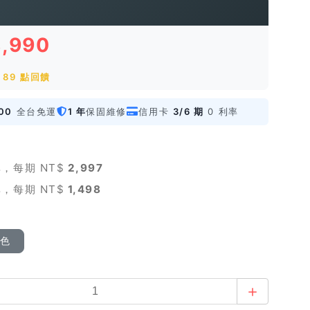
8,990
89 點回饋
00
全台免運
1 年
保固維修
信用卡
3/6 期
0 利率
，每期 NT$
2,997
，每期 NT$
1,498
顏色