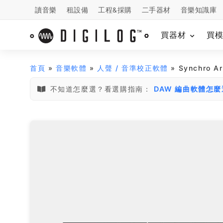
讀音樂
租設備
工程&採購
二手器材
音樂知識庫
買器材
買
首頁
»
音樂軟體
»
人聲 / 音準校正軟體
» Synchro A
不知道怎麼選？看選購指南：
DAW 編曲軟體怎