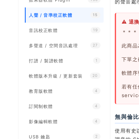
的聲音處
人聲 / 音準校正軟體
15
⚠ 退
音訊校正軟體
19
＊＊＊
此商品
多聲道 / 空間音訊處理
27
下單之後
打譜 / 製譜軟體
1
軟體序
軟體版本升級 / 更新套裝
20
若有任
教育版軟體
4
servi
訂閱制軟體
4
無與倫
影像編輯軟體
4
使用有史
USB 鑰匙
2