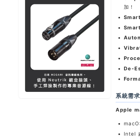
加！
Smar
Smar
Auto
Vibra
Proc
De-E
Forma
系統需
Apple 
macO
Inte