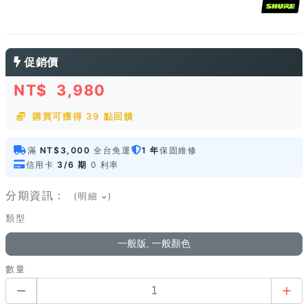
促銷價
NT$
3,980
購買可獲得 39 點回饋
滿
NT$3,000
全台免運
1 年
保固維修
信用卡
3/6 期
0 利率
分期資訊：
(明細
)
類型
一般版, 一般顏色
數量