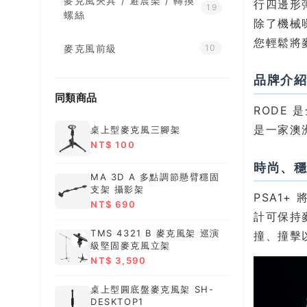
麥克風夾具 / 避震架 / 轉換
行四邊形
19
螺絲
除了機械
您輕鬆將
麥克風前級
10
品牌介
同類商品
RODE
是一家澳
桌上型麥克風三腳架
NT$ 100
時尚、
MA 3D A 多點調節懸臂穩固
支架 攝影架
PSA1
NT$ 690
計可保持
TMS 4321 B 麥克風架 巡演
撞、撞擊
級堅固麥克風立架
NT$ 3,590
桌上型圓底盤麥克風架 SH-
DESKTOP1