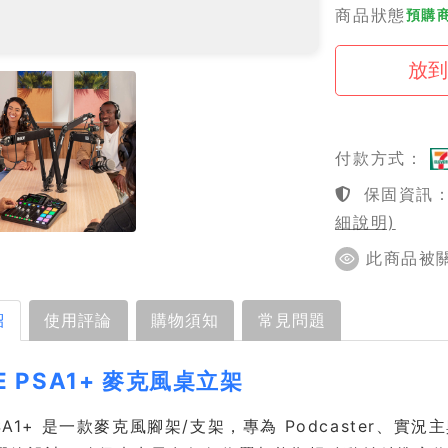
商品狀態
預購商
付款方式：
保固資訊：1
細說明)
此商品被關注
紹
使用評論
購物須知
常見問題
E PSA1+ 麥克風桌立架
PSA1+ 是一款麥克風腳架/支架，專為 Podcaster