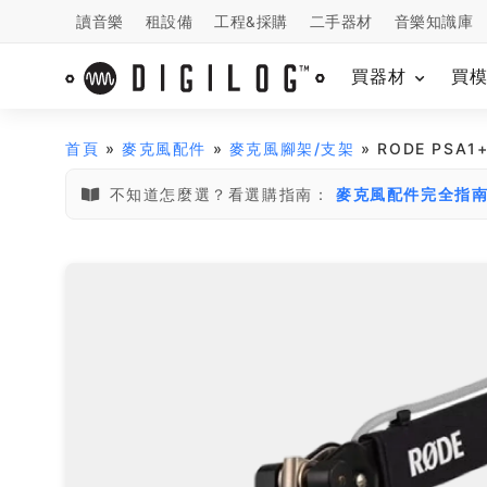
讀音樂
租設備
工程&採購
二手器材
音樂知識庫
買器材
買
首頁
»
麥克風配件
»
麥克風腳架/支架
» RODE PSA
不知道怎麼選？看選購指南：
麥克風配件完全指