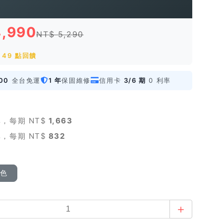
4,990
NT$ 5,290
 49 點回饋
00
全台免運
1 年
保固維修
信用卡
3/6 期
0 利率
，每期 NT$
1,663
，每期 NT$
832
顏色