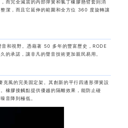
位，而完全減震的內部彈簧和氯丁橡膠懸臂套則消
潔，而且它延伸的範圍和全方位 360 度旋轉讓
音和視野。憑藉著 50 多年的豐富歷史，RODE
持久的承諾，讓非凡的聲音技術更加親民易用。
您麥克風的完美固定架。其創新的平行四邊形彈簧設
暢。橡膠接觸點提供優越的隔離效果，能防止碰
將噪音降到極低。