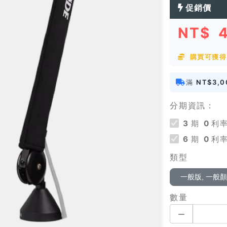
促銷價
NT$
購買可獲得
滿
NT$3,0
分期資訊：
3
期
0
利率
6
期
0
利率
類型
一般版, 一般
數量