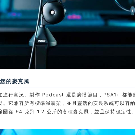
上您的麥克風
進行實況、製作 Podcast 還是廣播節目，PSA1+ 
製。它兼容所有標準減震架，並且靈活的安裝系統可以容
圍從 94 克到 1.2 公斤的各種麥克風，並且保持穩定性。