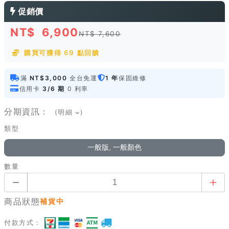
促銷價
NT$
6,900
NT$ 7,600
購買可獲得 69 點回饋
滿
NT$3,000
全台免運
1 年
保固維修
信用卡
3/6 期
0 利率
分期資訊：
(明細
)
類型
一般版, 一般顏色
數量
商品狀態
補貨中
付款方式：