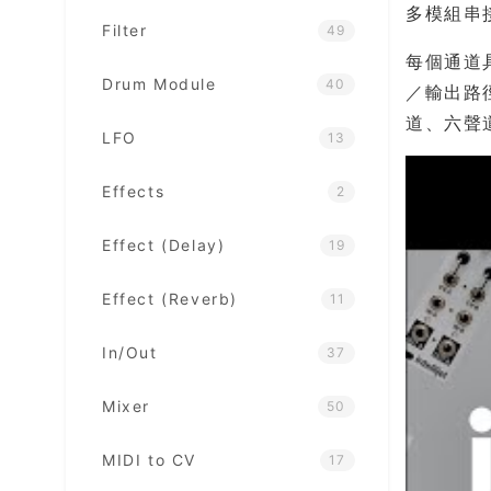
多模組串
Filter
49
每個通道具
Drum Module
40
／輸出路徑
道、六聲
LFO
13
Effects
2
Effect (Delay)
19
Effect (Reverb)
11
In/Out
37
Mixer
50
MIDI to CV
17