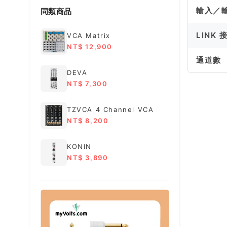
輸入／
同類商品
LINK 
VCA Matrix
NT$ 12,900
通道數
DEVA
NT$ 7,300
TZVCA 4 Channel VCA
NT$ 8,200
KONIN
NT$ 3,890