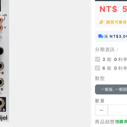
NT$
購買可獲得 
滿
NT$3,0
分期資訊：
3
期
0
利率
6
期
0
利率
類型
一般版, 一般
數量
商品狀態
預購商