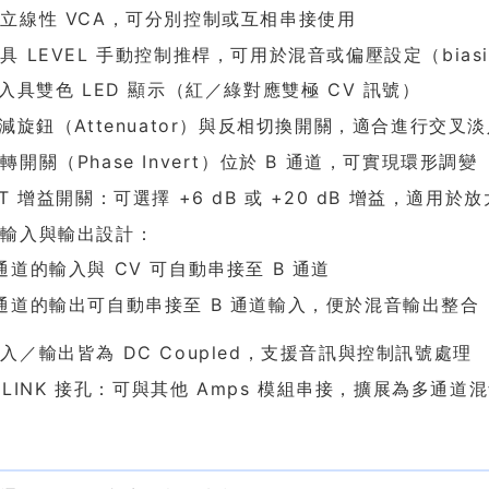
立線性 VCA，可分別控制或互相串接使用
具 LEVEL 手動控制推桿，可用於混音或偏壓設定（biasi
輸入具雙色 LED 顯示（紅／綠對應雙極 CV 訊號）
衰減旋鈕（Attenuator）與反相切換開關，適合進行交叉淡入
開關（Phase Invert）位於 B 通道，可實現環形調變（Ri
ST 增益開關：可選擇 +6 dB 或 +20 dB 增益，適
式輸入與輸出設計：
 通道的輸入與 CV 可自動串接至 B 通道
 通道的輸出可自動串接至 B 通道輸入，便於混音輸出整合
入／輸出皆為 DC Coupled，支援音訊與控制訊號處理
in LINK 接孔：可與其他 Amps 模組串接，擴展為多通道
議