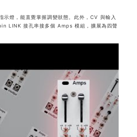
D 指示燈，能直覺掌握調變狀態。此外，CV 與輸入
 LINK 接孔串接多個 Amps 模組，擴展為四聲