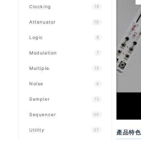
Clocking
19
Attenuator
10
Logic
8
Modulation
7
Multiple
15
Noise
4
Sampler
15
Sequencer
30
Utility
37
產品特