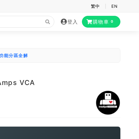
繁中
|
EN
登入
購物車
0
大功能分區全解
l Amps VCA