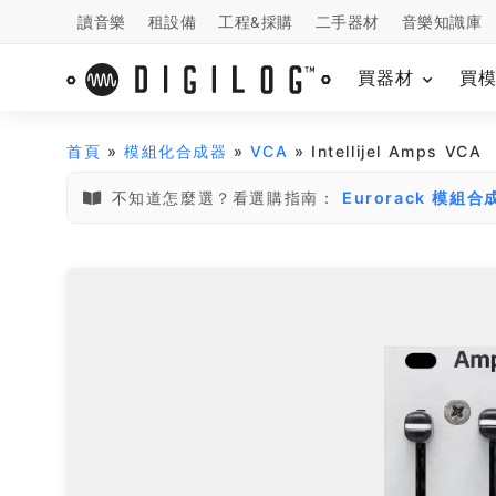
讀音樂
租設備
工程&採購
二手器材
音樂知識庫
買器材
買
首頁
»
模組化合成器
»
VCA
» Intellijel Amps VCA
不知道怎麼選？看選購指南：
Eurorack 模