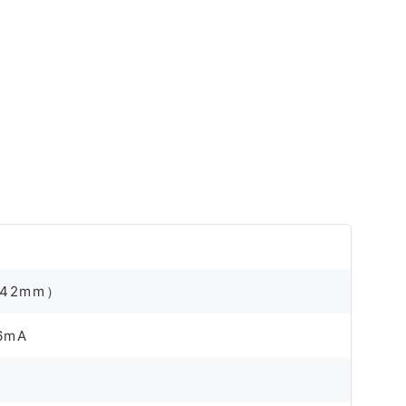
 42mm）
6mA