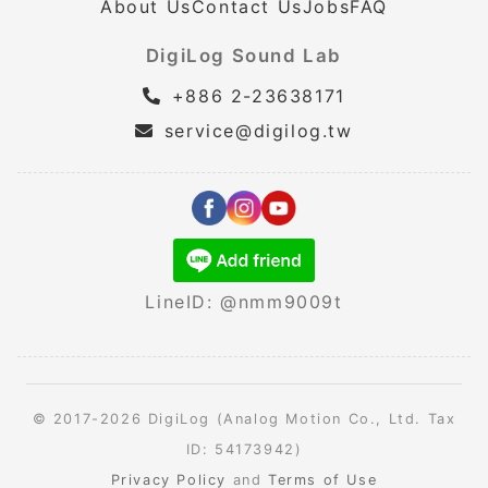
About Us
Contact Us
Jobs
FAQ
DigiLog Sound Lab
+886 2-23638171
service@digilog.tw
LineID: @nmm9009t
© 2017-2026 DigiLog (Analog Motion Co., Ltd. Tax
ID: 54173942)
Privacy Policy
and
Terms of Use