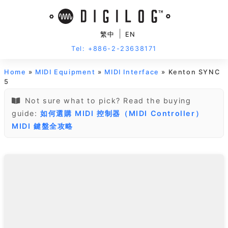
|
繁中
EN
Tel: +886-2-23638171
Home
»
MIDI Equipment
»
MIDI Interface
» Kenton SYNC
5
Not sure what to pick? Read the buying
guide:
如何選購 MIDI 控制器（MIDI Controller）
MIDI 鍵盤全攻略