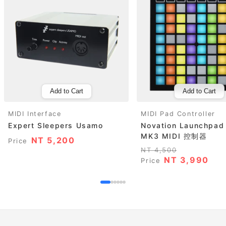
Add to Cart
Add to Cart
MIDI Interface
MIDI Pad Controller
Expert Sleepers Usamo
Novation Launchpad 
MK3 MIDI 控制器
NT 5,200
Price
NT 4,500
NT 3,990
Price