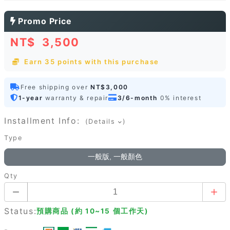
Promo Price
NT$
3,500
Earn 35 points with this purchase
Free shipping over
NT$3,000
1-year
warranty & repair
3/6-month
0% interest
Installment Info:
(Details
)
Type
一般版, 一般顏色
Qty
Status:
預購商品 (約 10~15 個工作天)