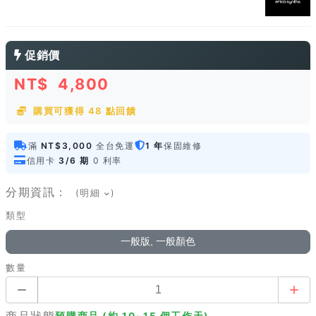
促銷價
NT$
4,800
購買可獲得 48 點回饋
滿
NT$3,000
全台免運
1 年
保固維修
信用卡
3/6 期
0 利率
分期資訊：
(明細
)
類型
一般版, 一般顏色
數量
商品狀態
預購商品 (約 10~15 個工作天)