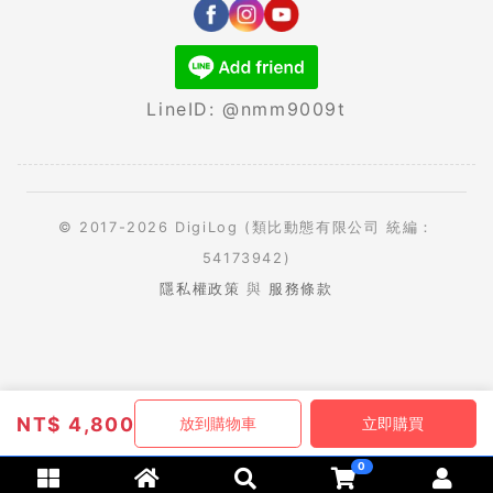
LineID: @nmm9009t
© 2017-2026 DigiLog (類比動態有限公司 統編：
54173942)
隱私權政策
與
服務條款
NT$
4,800
放到購物車
立即購買
0