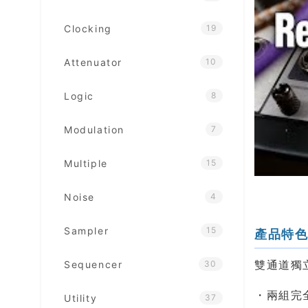
Clocking
19
Attenuator
10
Logic
8
Modulation
7
Multiple
15
Noise
4
Sampler
15
產品特
雙通道獨立
Sequencer
30
・兩組完
Utility
37