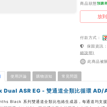
商品狀態
預購商
付款方式：
保固資訊：1
細說明)
此商品被關注
紹
使用評論
購物須知
常見問題
ck Dual ASR EG - 雙通道全類比循環 A
 Synths Black 系列雙通道全類比包絡生成器，每通道均支援 