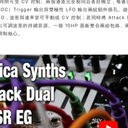
se 時間可受 CV 控制。兩個通道完全相同且各自獨立，每通
（EOC）Trigger 輸出與雙極性 LFO 輸出兩組額外插
FO，波形與速率皆可手動或 CV 控制；若同時將 Attack 
可調波形的持續音源。一個 10HP 面板整合兩組包絡、兩
調制核心。