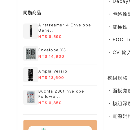
・Decay
同類商品
・包絡輸出
Airstreamer 4 Envelope
・雙極性 L
Gene...
NT$ 6,590
・EOC T
Envelope X3
・CV 輸
NT$ 14,900
Ampla Versio
模組規格
NT$ 13,600
・面板寬度
Buchla 230t nvelope
Followe...
NT$ 6,850
・模組深度
・電源消耗：