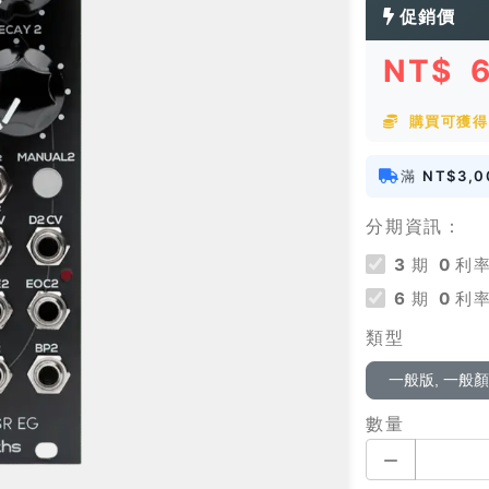
促銷價
NT$
購買可獲得 
滿
NT$3,0
分期資訊：
3
期
0
利率
6
期
0
利率
類型
一般版, 一般
數量