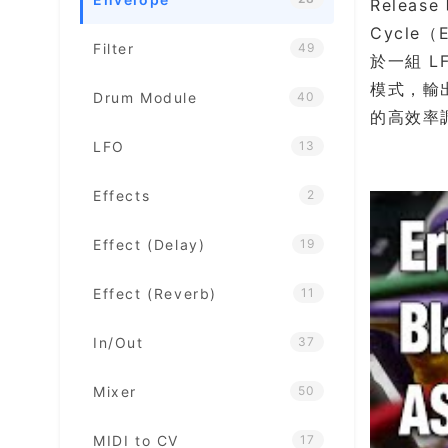
Relea
Cycle
Filter
49
於一組 L
模式，輸出
Drum Module
40
的高效率
LFO
13
Effects
2
Effect (Delay)
19
Effect (Reverb)
11
In/Out
37
Mixer
50
MIDI to CV
17