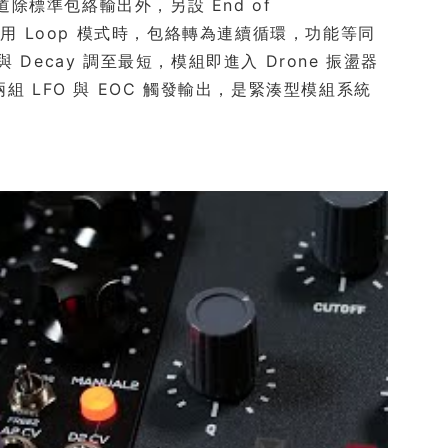
道除標準包絡輸出外，另設 End of
孔。啟用 Loop 模式時，包絡轉為連續循環，功能等同
與 Decay 調至最短，模組即進入 Drone 振盪器
組 LFO 與 EOC 觸發輸出，是緊湊型模組系統