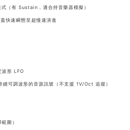
模式（有 Sustain，適合持音樂器模擬）
圍，涵蓋快速瞬態至超慢速演進
波形 LFO
輸出持續可調波形的音源訊號（不支援 1V/Oct 追蹤）
全掃範圍）