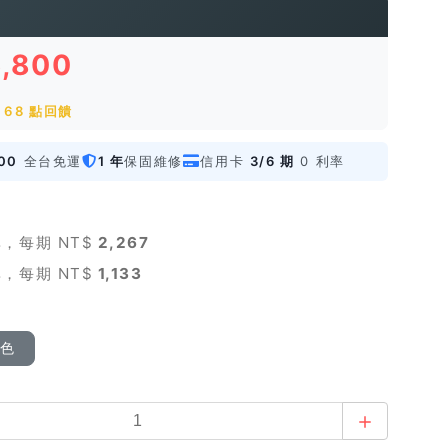
6,800
68 點回饋
00
全台免運
1 年
保固維修
信用卡
3/6 期
0 利率
，每期 NT$
2,267
，每期 NT$
1,133
顏色