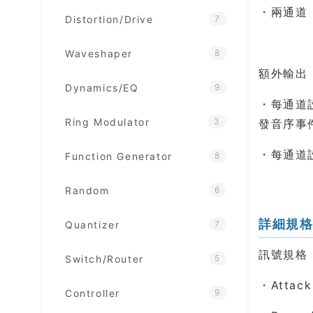
・兩通道
Distortion/Drive
7
Waveshaper
8
額外輸出
Dynamics/EQ
9
・每通道設
Ring Modulator
3
發音序事
・每通道設
Function Generator
8
Random
6
詳細規
Quantizer
7
訊號規格
Switch/Router
5
・Attac
Controller
9