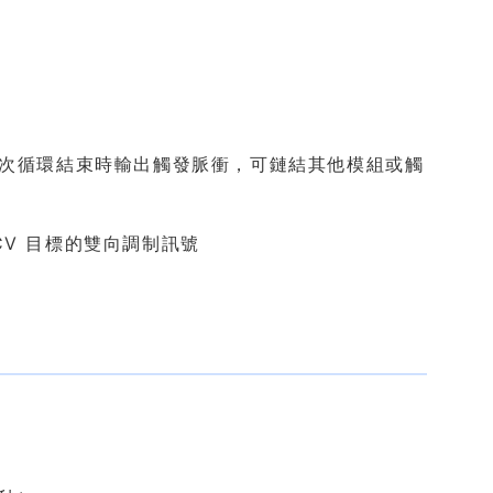
輸出：包絡每次循環結束時輸出觸發脈衝，可鏈結其他模組或觸
 CV 目標的雙向調制訊號