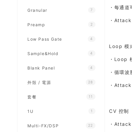
・每通道可
Granular
7
・Atta
Preamp
2
Low Pass Gate
4
Loop 模
Sample&Hold
4
・Loop
Blank Panel
4
・循環波
外殼 / 電源
28
・Atta
套餐
11
CV 控制
1U
1
・Attac
Multi-FX/DSP
22