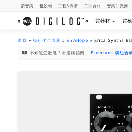
讀音樂
租設備
工程&採購
二手器材
音樂知識庫
買器材
買
首頁
»
模組化合成器
»
Envelope
» Erica Synths 
不知道怎麼選？看選購指南：
Eurorack 模