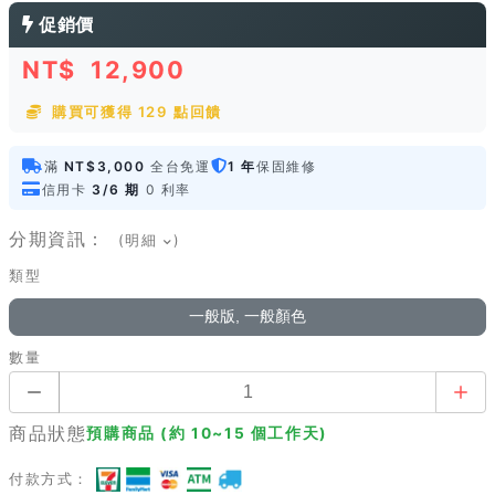
促銷價
NT$
12,900
購買可獲得 129 點回饋
滿
NT$3,000
全台免運
1 年
保固維修
信用卡
3/6 期
0 利率
分期資訊：
(明細
)
類型
一般版, 一般顏色
數量
商品狀態
預購商品 (約 10~15 個工作天)
付款方式：