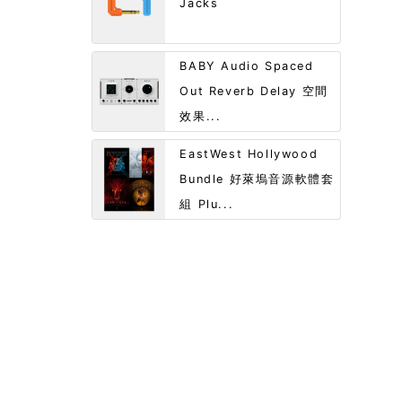
Jacks
BABY Audio Spaced
Out Reverb Delay 空間
效果...
EastWest Hollywood
Bundle 好萊塢音源軟體套
組 Plu...