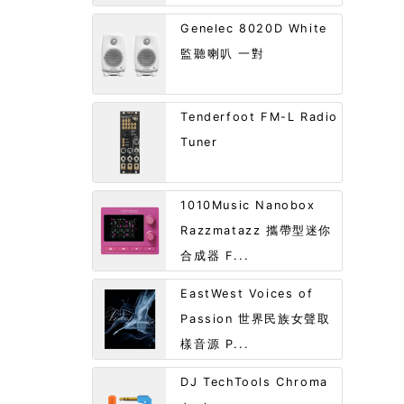
Genelec 8020D White
監聽喇叭 一對
Tenderfoot FM-L Radio
Tuner
1010Music Nanobox
Razzmatazz 攜帶型迷你
合成器 F...
EastWest Voices of
Passion 世界民族女聲取
樣音源 P...
DJ TechTools Chroma