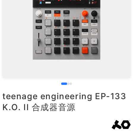
teenage engineering EP-133
K.O. II 合成器音源