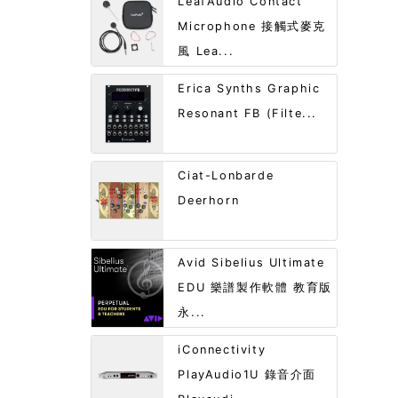
LeafAudio Contact
Microphone 接觸式麥克
風 Lea...
Erica Synths Graphic
Resonant FB (Filte...
Ciat-Lonbarde
Deerhorn
Avid Sibelius Ultimate
EDU 樂譜製作軟體 教育版
永...
iConnectivity
PlayAudio1U 錄音介面