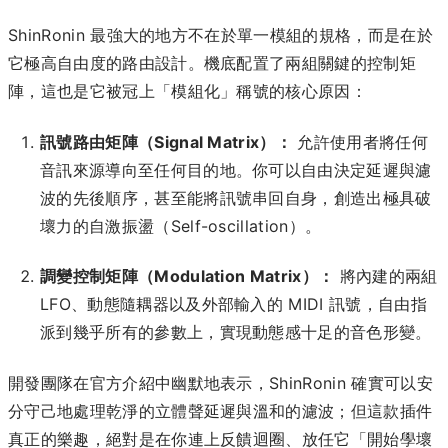
ShinRonin 最強大的地方不在於單一模組的規格，而是在於
它極高自由度的路由設計。機底配置了兩組關鍵的控制矩
陣，這也是它被冠上「模組化」稱號的核心原因：
訊號路由矩陣（Signal Matrix）：
允許使用者將任何
音訊來源導向至任何目的地。你可以自由決定延遲與濾
波的先後順序，甚至能將訊號串回自身，創造出極具破
壞力的自激振盪（Self-oscillation）。
調變控制矩陣（Modulation Matrix）：
將內建的兩組
LFO、動態隨耦器以及外部輸入的 MIDI 訊號，自由指
派到幾乎所有的參數上，實現動態感十足的音色形變。
開發團隊在官方介紹中幽默地表示，ShinRonin 確實可以安
分守己地處理乾淨的立體聲延遲與溫和的濾波；但這款插件
真正的樂趣，絕對是在你連上反饋迴圈、放任它「開始學壞