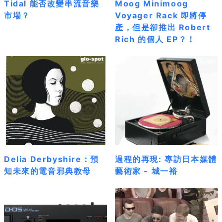
Tidal 能否改變串流音樂
Moog Minimoog
市場？
Voyager Rack 即將停
產，但是卻推出 Robert
Rich 的個人 EP？！
Delia Derbyshire：預
過程的再現: 專訪日本媒體
知未來的電音邪典教母
藝術家 - 城一裕