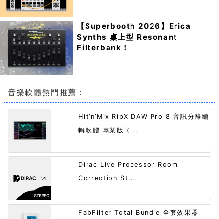
【Superbooth 2026】Erica
Synths 桌上型 Resonant
Filterbank！
音樂軟體熱門推薦：
Hit’n’Mix RipX DAW Pro 8 音訊分離編
輯軟體 專業版 (...
Dirac Live Processor Room
Correction St...
FabFilter Total Bundle 全套效果器