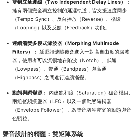
雙獨立延遲線（Two Independent Delay Lines）：
擁有兩個完全獨立控制的延遲軌道，皆支援速度同步
（Tempo Sync）、反向播放（Reverse）、循環
（Looping）以及反饋（Feedback）功能。
連續漸變多模式濾波器（Morphing Multimode
Filters）：
延遲訊號隨後會進入一對高自由度的濾波
器，使用者可以流暢地在陷波（Notch）、低通
（Lowpass）、帶通（Bandpass）與高通
（Highpass）之間進行連續漸變。
動態與調變源：
內建飽和度（Saturation）破音模組、
兩組低頻振盪器（LFO）以及一個動態隨耦器
（Envelope Follower），為聲音增添豐富的動態與音
色顆粒。
聲音設計的精髓：雙矩陣系統