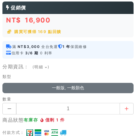
促銷價
NT$
16,900
購買可獲得 169 點回饋
滿
NT$3,000
全台免運
1 年
保固維修
信用卡
3/6 期
0 利率
分期資訊：
(明細
)
類型
一般版, 一般顏色
數量
商品狀態
有庫存
僅剩 1 件
付款方式：