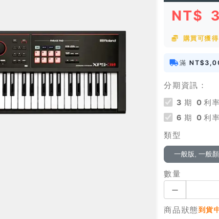
NT$
購買可獲得 
滿
NT$3,0
分期資訊：
3
期
0
利率
6
期
0
利率
類型
一般版, 一般
數量
商品狀態
到貨中