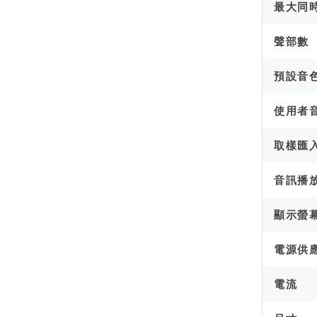
最大同
聲部數
預設音
使用者
取樣匯
音訊播
顯示螢
電源供
電流