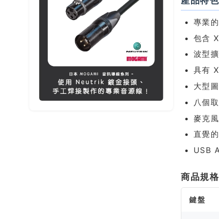
產品特
專業
包含 
波型擴
具有 
大型
八個取
麥克風
直覺
USB 
商品規
鍵盤