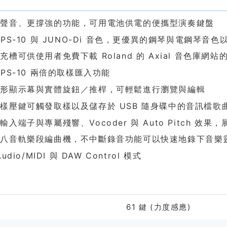
色
的聲音、更撐強的功能，可用電池供電的便攜型演奏鍵盤
XPS-10 與 JUNO-Di 音色，更優異的鋼琴與電鋼琴
充槽可供使用者免費下載 Roland 的 Axial 音色庫網站
XPS-10 兩倍的取樣匯入功能
圖形顯示幕與實體旋鈕／推桿，可輕鬆進行瀏覽與編輯
樣壓鍵可觸發取樣以及儲存於 USB 隨身碟中的音訊檔歌
輸入端子與專屬殘響、Vocoder 與 Auto Pitch 效
的八音軌樂段編曲機，不中斷錄音功能可以快速地錄下音樂
Audio/MIDI 與 DAW Control 模式
格
61 鍵 (力度感應)