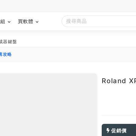
模組
買軟體
 合成器鍵盤
選購攻略
Roland 
促銷價