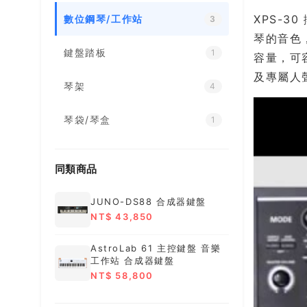
XPS-
數位鋼琴/工作站
3
琴的音色，
鍵盤踏板
1
容量，可
及專屬人
琴架
4
琴袋/琴盒
1
同類商品
JUNO-DS88 合成器鍵盤
NT$ 43,850
AstroLab 61 主控鍵盤 音樂
工作站 合成器鍵盤
NT$ 58,800