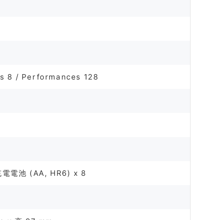
ts 8 / Performances 128
)
電池 (AA, HR6) x 8