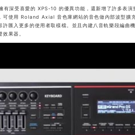
30 擁有深受喜愛的 XPS-10 的優異功能，還新增了許
可使用 Roland Axial 音色庫網站的音色做內部
容許匯入更多的使用者取樣檔。並且內建八音軌樂段編曲
聲效果器。