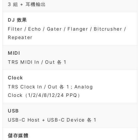
3 組 + 耳機輸出
DJ 效果
Filter / Echo / Gater / Flanger / Bitcrusher /
Repeater
MIDI
TRS MIDI In / Out 各 1
Clock
TRS Clock In / Out 各 1；Analog
Clock（1/2/4/8/12/24 PPQ）
USB
USB-C Host + USB-C Device 各 1
儲存媒體