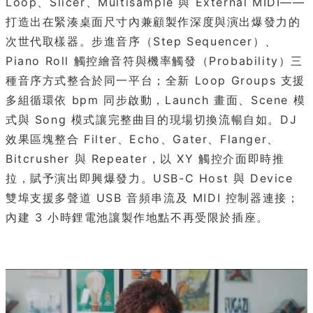
Loop、Slicer、Multisample 與 External MIDI——
打造出在緊湊桌面尺寸內兼顧製作深度與演出爆發力的
次世代取樣器。步進音序（Step Sequencer）、
Piano Roll 觸控繪音符與機率觸發（Probability）三
種音序方式整合於同一平台；全新 Loop Groups 支援
多組循環依 bpm 同步啟動，Launch 畫面、Scene 模
式與 Song 模式讓完整曲目的現場切換流暢自如。DJ
效果區塊整合 Filter、Echo、Gater、Flanger、
Bitcrusher 與 Repeater，以 XY 觸控介面即時推
拉，賦予演出即興爆發力。USB-C Host 與 Device
雙埠支援多聲道 USB 音頻串流及 MIDI 控制器連接；
內建 3 小時鋰電池讓製作地點不再受限於插座。