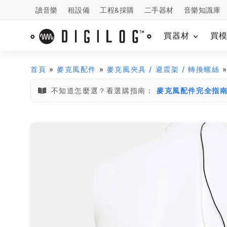
讀音樂
租設備
工程&採購
二手器材
音樂知識庫
買器材
買
首頁
»
麥克風配件
»
麥克風夾具 / 避震架 / 轉換螺絲
»
不知道怎麼選？看選購指南：
麥克風配件完全指