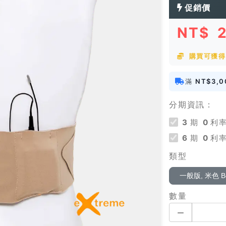
促銷價
NT$
購買可獲得 
滿
NT$3,0
分期資訊：
3
期
0
利率
6
期
0
利率
類型
一般版, 米色 Be
數量