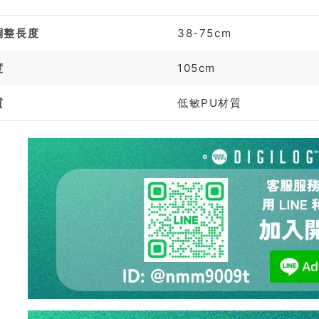
調整長度
38-75cm
度
105cm
質
低敏PU材質