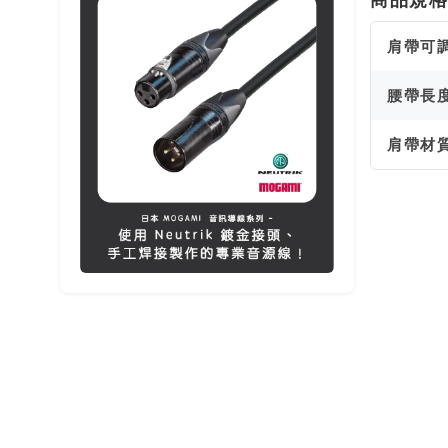
肩帶可
腰帶長
肩帶材