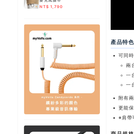
NT$ 1,790
產品特
可同
兩
一
一
附有兩
更能
※肩帶
商品規