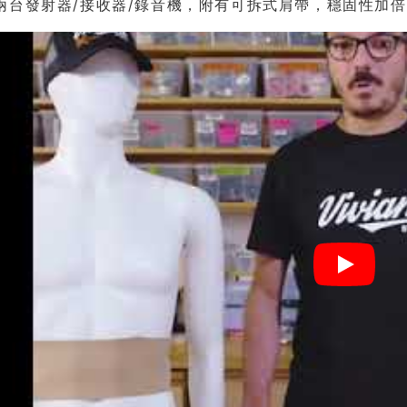
兩台發射器/接收器/錄音機，附有可拆式肩帶，穩固性加