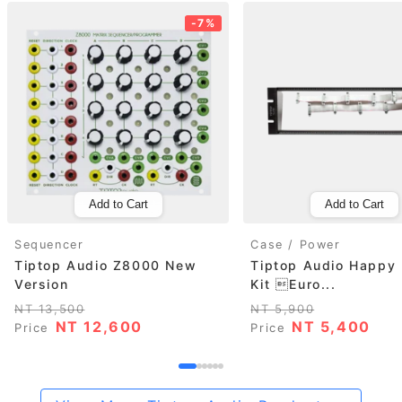
-7%
Add to Cart
Add to Cart
Sequencer
Case / Power
Tiptop Audio Z8000 New
Tiptop Audio Happy
Version
Kit Euro...
NT 13,500
NT 5,900
NT 12,600
NT 5,400
Price
Price