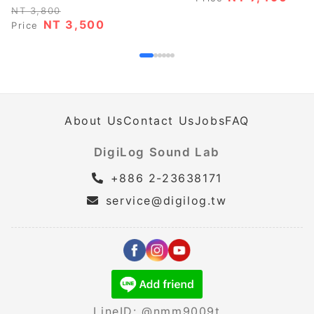
NT 3,800
NT 3,500
Price
About Us
Contact Us
Jobs
FAQ
DigiLog Sound Lab
+886 2-23638171
service@digilog.tw
LineID: @nmm9009t