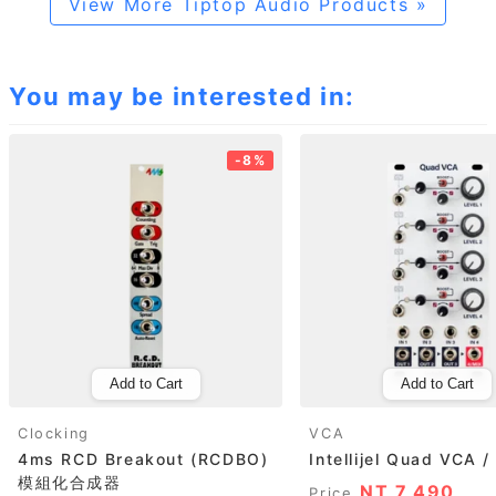
View More Tiptop Audio Products »
You may be interested in:
-8%
Add to Cart
Add to Cart
Clocking
VCA
4ms RCD Breakout (RCDBO)
Intellijel Quad VCA /
模組化合成器
NT 7,490
Price