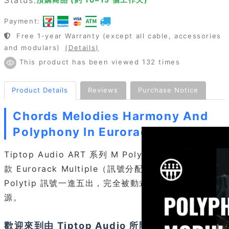
Payment:
Free 1-year Warranty (except all cable, accessories
and modulars)
(Details)
This product has been viewed 132 times
Product Details
Reviews
Purchase Notice
Chords Melodies Harmony And
Polyphony In Eurorack
Tiptop Audio ART 系列 M Polytip Multiple 是一
款 Eurorack Multiple（訊號分配）模組，將單一
Polytip 訊號一進五出，完全被動式設計、不消耗電
源。
歡迎來到由 Tiptop Audio 所開發的嶄新模組合