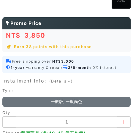
Promo Price
NT$
3,850
Earn 38 points with this purchase
Free shipping over
NT$3,000
1-year
warranty & repair
3/6-month
0% interest
Installment Info:
(Details
)
Type
一般版, 一般顏色
Qty
Status:
預購商品 (約 10~15 個工作天)