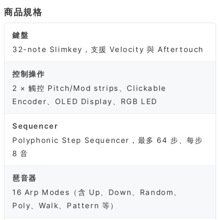
商品規格
鍵盤
32-note Slimkey，支援 Velocity 與 Aftertouch
控制操作
2 × 觸控 Pitch/Mod strips、Clickable
Encoder、OLED Display、RGB LED
Sequencer
Polyphonic Step Sequencer，最多 64 步、每步
8 音
琶音器
16 Arp Modes（含 Up、Down、Random、
Poly、Walk、Pattern 等）