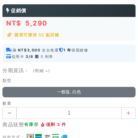
促銷價
NT$
5,290
購買可獲得 52 點回饋
滿
NT$3,000
全台免運
1 年
保固維修
信用卡
3/6 期
0 利率
分期資訊：
(明細
)
類型
一般版, 白色
數量
商品狀態
有庫存
僅剩 3 件
付款方式：