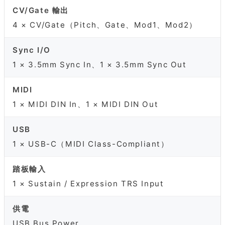
CV/Gate 輸出
4 × CV/Gate（Pitch、Gate、Mod1、Mod2）
Sync I/O
1 × 3.5mm Sync In、1 × 3.5mm Sync Out
MIDI
1 × MIDI DIN In、1 × MIDI DIN Out
USB
1 × USB-C（MIDI Class-Compliant）
踏板輸入
1 × Sustain / Expression TRS Input
供電
USB Bus Power