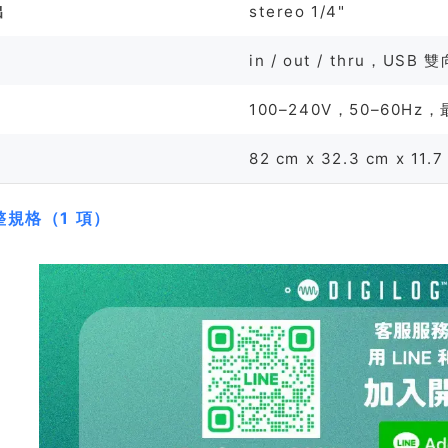
出
stereo 1/4"
in / out / thru，USB 雙
100–240V，50–60Hz，
82 cm x 32.3 cm x 11
整規格（1 項）