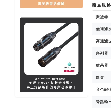
商品規
振盪器
低通濾
高通濾
序列器
效果器
鍵盤
音色記
音訊輸