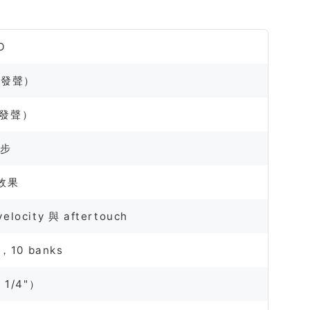
O
（每發聲）
（每發聲）
 步
位效果
city 與 aftertouch
y，10 banks
x 1/4"）