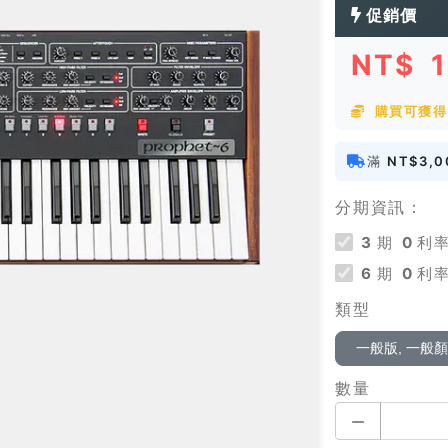
促銷價
NT$
購買可獲得 
滿
NT$3,0
分期資訊：
3
期
0
利率
6
期
0
利率
類型
一般版, 一般
數量