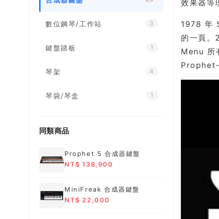
效果器等
1978 
數位鋼琴/工作站
3
的一頁。20
鍵盤踏板
1
Menu 
Proph
琴架
4
琴袋/琴盒
1
同類商品
Prophet 5 合成器鍵盤
NT$ 138,900
MiniFreak 合成器鍵盤
NT$ 22,000