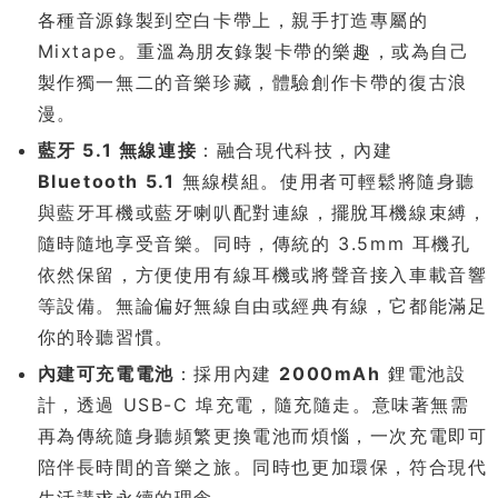
各種音源錄製到空白卡帶上，親手打造專屬的
Mixtape。重溫為朋友錄製卡帶的樂趣，或為自己
製作獨一無二的音樂珍藏，體驗創作卡帶的復古浪
漫。
藍牙 5.1 無線連接
：融合現代科技，內建
Bluetooth 5.1
無線模組。使用者可輕鬆將隨身聽
與藍牙耳機或藍牙喇叭配對連線，擺脫耳機線束縛，
隨時隨地享受音樂。同時，傳統的 3.5mm 耳機孔
依然保留，方便使用有線耳機或將聲音接入車載音響
等設備。無論偏好無線自由或經典有線，它都能滿足
你的聆聽習慣。
內建可充電電池
：採用內建
2000mAh
鋰電池設
計，透過 USB-C 埠充電，隨充隨走。意味著無需
再為傳統隨身聽頻繁更換電池而煩惱，一次充電即可
陪伴長時間的音樂之旅。同時也更加環保，符合現代
生活講求永續的理念。