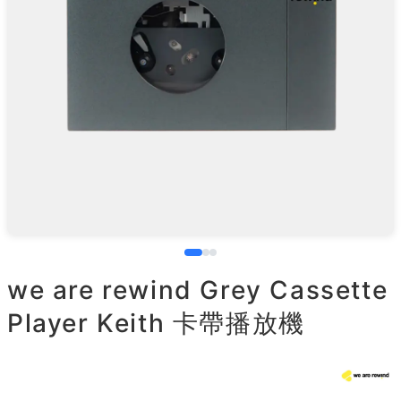
we are rewind Grey Cassette
Player Keith 卡帶播放機