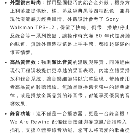
外型復古時尚
：採用堅固輕巧的鋁合金外殼，機身方
正利落並提供粉、橘、藍及經典黑等四種配色，兼具
現代潮流感與經典風情。外觀設計參考了 Sony
Walkman TPS-L2，保留了快轉、倒帶、播放/停止
及錄音等一系列按鍵，讓操作時充滿 80 年代隨身聽
的味道。無論外觀造型還是上手手感，都喚起滿滿的
懷舊情懷。
高品質音效
：強調
類比音質
的溫暖與厚實，同時經由
現代工程調校提供更卓越的聲音表現。內建立體聲播
放和錄音系統，讓音樂細節得以完整呈現，帶給使用
者高品質的聆聽體驗。無論是重播舊卡帶中的經典旋
律，或是播放全新品質的錄音帶，都能享受優異的音
響效果。
錄音功能
：這不僅是一台播放器，更是一台錄音機！
We Are Rewind 配備錄音按鍵與麥克風/音訊輸入
插孔，支援立體聲錄音功能。您可以將喜愛的歌曲從