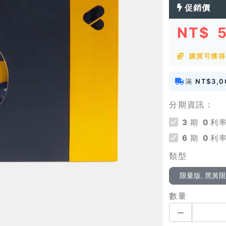
促銷價
NT$
購買可獲得 
滿
NT$3,0
分期資訊：
3
期
0
利率
6
期
0
利率
類型
限量版, 黑黃
數量