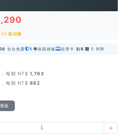
5,290
52 點回饋
00
全台免運
1 年
保固維修
信用卡
3/6 期
0 利率
，每期 NT$
1,763
，每期 NT$
882
限量版