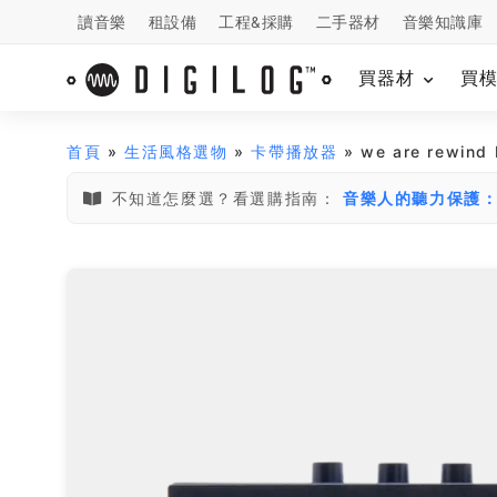
讀音樂
租設備
工程&採購
二手器材
音樂知識庫
買器材
買
首頁
»
生活風格選物
»
卡帶播放器
» we are rewind
不知道怎麼選？看選購指南：
音樂人的聽力保護