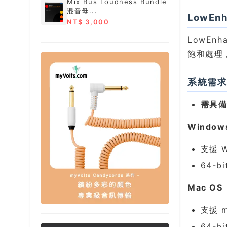
Mix Bus Loudness Bundle
混音母...
LowEn
NT$ 3,000
LowEn
飽和處理
系統需
需具
Window
支援 W
64-b
Mac OS
支援 m
64-b