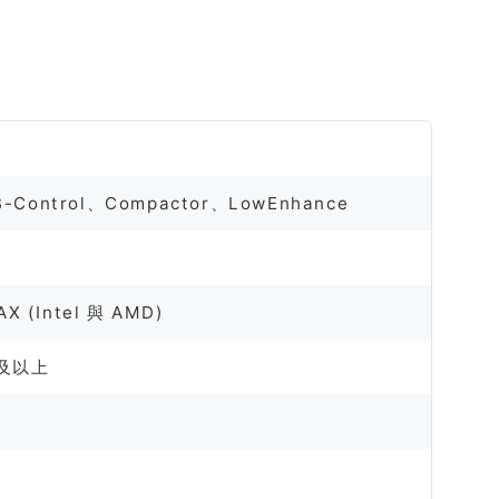
-Control、Compactor、LowEnhance
AX (Intel 與 AMD)
a 及以上