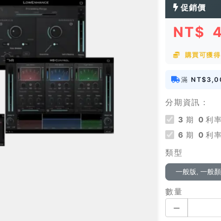
促銷價
NT$
購買可獲得 
滿
NT$3,0
分期資訊：
3
期
0
利率
6
期
0
利率
類型
一般版, 一般
數量