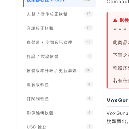
Compa
人聲 / 音準校正軟體
15
⚠ 退
音訊校正軟體
19
＊＊＊
此商品
多聲道 / 空間音訊處理
27
下單之後
打譜 / 製譜軟體
1
軟體序
軟體版本升級 / 更新套裝
20
若有任
教育版軟體
4
訂閱制軟體
4
VoxG
影像編輯軟體
VoxGu
4
脫穎而出
USB 鑰匙
2