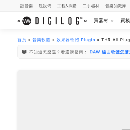
讀音樂
租設備
工程&採購
二手器材
音樂知識庫
買器材
買
首頁
»
音樂軟體
»
效果器軟體 Plugin
» THR All P
不知道怎麼選？看選購指南：
DAW 編曲軟體怎