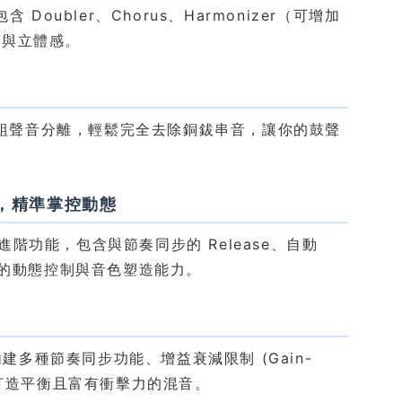
Doubler、Chorus、Harmonizer（可增加
次與立體感。
他鼓組聲音分離，輕鬆完全去除銅鈸串音，讓你的鼓聲
sor，精準掌控動態
內建多種進階功能，包含與節奏同步的 Release、自動
細緻的動態控制與音色塑造能力。
建多種節奏同步功能、增益衰減限制 (Gain-
助你輕鬆打造平衡且富有衝擊力的混音。