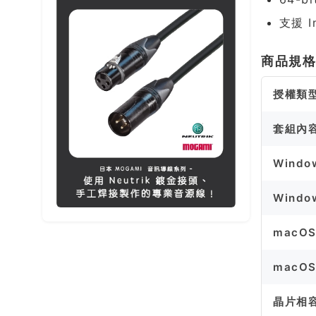
支援 I
商品規
授權類
套組內
Windo
Windo
macO
macO
晶片相