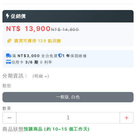
促銷價
NT$
13,900
NT$ 14,800
購買可獲得 139 點回饋
滿
NT$3,000
全台免運
1 年
保固維修
信用卡
3/6 期
0 利率
分期資訊：
(明細
)
類型
一般版, 白色
數量
商品狀態
預購商品 (約 10~15 個工作天)