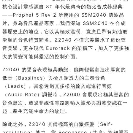
核心設計靈感源自 80 年代最傳奇的類比合成器經典
——Prophet 5 Rev 2 所使用的 SSM2040 濾波晶
片。身為音訊產品專家，我們深知 SSM2040 在合成
器歷史上的地位，它以其極致溫潤、寬廣且帶有奶油般
滑順的音色特質聞名。Z2040 不僅完美繼承了這份聲
音美學，更在現代 Eurorack 的架構下，加入了更多強
大的調變可能與靈活的控制介面。
Z2040 的聲音表現極具動態，能夠輕鬆創造出厚實的
低音（Basslines）與極具穿透力的主奏音色
（Leads）。當您透過其多樣的輸入端進行音頻
（Audio Rate）調變時，Z2040 會展現出極其豐富的
音色層次，透過非線性電路將輸入波形與諧波交織在一
起，產生充滿生命力的紋理。
除此之外，Z2040 具備極高的自激振盪（Self-
oscillation）能力。當 Resonance（共鳴）旋鈕開至