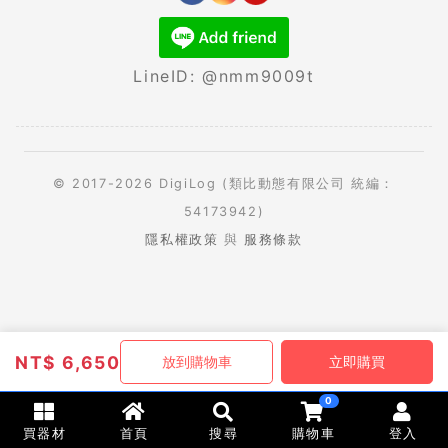
LineID: @nmm9009t
© 2017-2026 DigiLog (類比動態有限公司 統編：
54173942)
隱私權政策
與
服務條款
NT$
6,650
放到購物車
立即購買
0
買器材
首頁
搜尋
購物車
登入