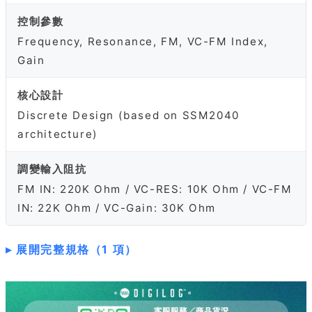
控制參數
Frequency, Resonance, FM, VC-FM Index,
Gain
核心設計
Discrete Design (based on SSM2040
architecture)
調變輸入阻抗
FM IN: 220K Ohm / VC-RES: 10K Ohm / VC-FM
IN: 22K Ohm / VC-Gain: 30K Ohm
展開完整規格（1 項）