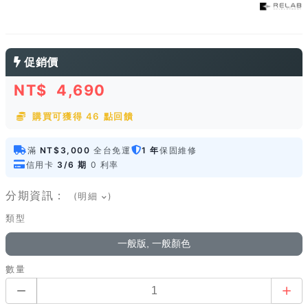
促銷價
NT$
4,690
購買可獲得 46 點回饋
滿
NT$3,000
全台免運
1 年
保固維修
信用卡
3/6 期
0 利率
分期資訊：
(明細
)
類型
一般版, 一般顏色
數量