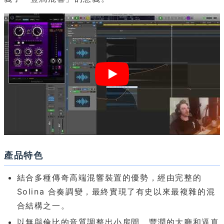
產品特色
結合多種傳奇高端混響裝置的優勢，經由完整的
Solina 合奏調變，最終實現了有史以來最複雜的混
合結構之一。
以無與倫比的音質調整出小房間、豐潤的大廳和逼真