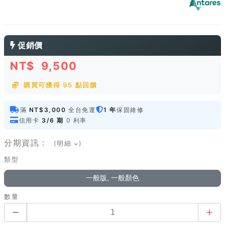
促銷價
NT$
9,500
購買可獲得 95 點回饋
滿
NT$3,000
全台免運
1 年
保固維修
信用卡
3/6 期
0 利率
分期資訊：
(明細
)
類型
一般版, 一般顏色
數量