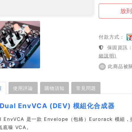
付款方式：
保固資訊：1
細說明)
此商品被關注
紹
使用評論
購物須知
常見問題
 Dual EnvVCA (DEV) 模組化合成器
ual EnvVCA 是一款 Envelope（包絡）Eurora
底噪 VCA。