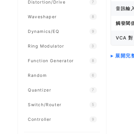
Distortion/Drive
7
音訊輸
Waveshaper
8
觸發閾
Dynamics/EQ
9
VCA 對
Ring Modulator
3
展開完
Function Generator
8
Random
6
Quantizer
7
Switch/Router
5
Controller
9