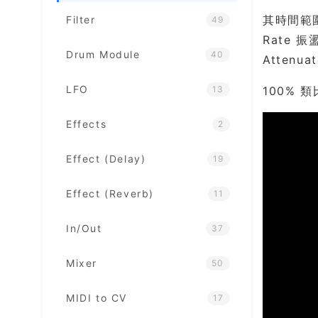
其時間範圍從
Filter
49
Rate 振
Drum Module
40
Attenu
LFO
13
100% 
Effects
2
Effect (Delay)
19
Effect (Reverb)
11
In/Out
37
Mixer
50
MIDI to CV
17