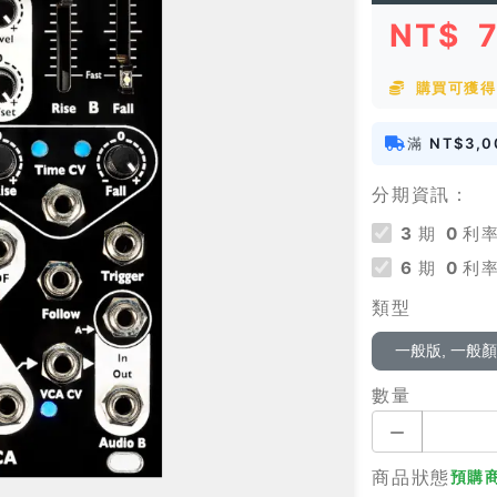
NT$
購買可獲得 
滿
NT$3,0
分期資訊：
3
期
0
利率
6
期
0
利率
類型
一般版, 一般
數量
商品狀態
預購商