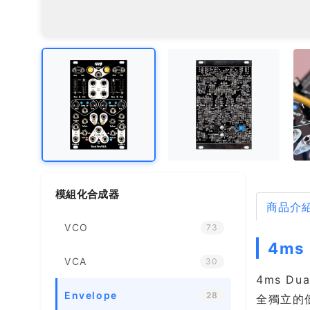
模組化合成器
商品介
VCO
73
4ms
VCA
30
4ms D
Envelope
28
全獨立的低