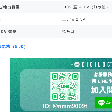
入/輸出範圍
-10V 至 +10V（無削波）
值
上升沿 2.5V
 CV 響應
指數型
整規格（5 項）