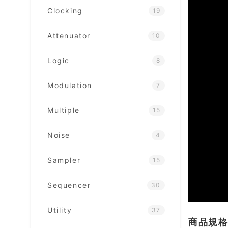
Clocking
19
Attenuator
10
Logic
8
Modulation
7
Multiple
15
Noise
4
Sampler
15
Sequencer
30
Utility
37
商品規