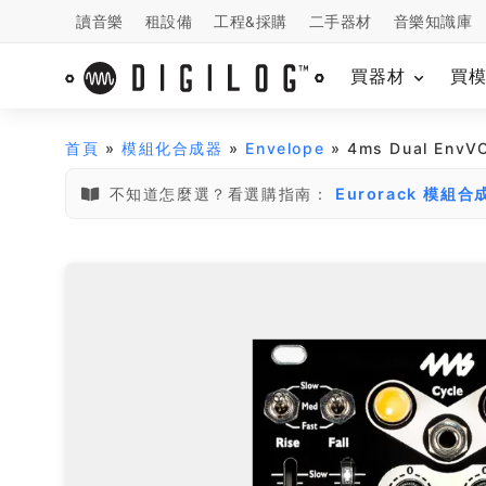
讀音樂
租設備
工程&採購
二手器材
音樂知識庫
買器材
買
首頁
»
模組化合成器
»
Envelope
» 4ms Dual Env
不知道怎麼選？看選購指南：
Eurorack 模