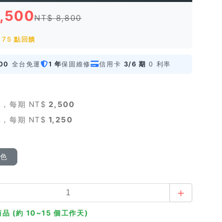
7,500
NT$ 8,800
75 點回饋
00
全台免運
1 年
保固維修
信用卡
3/6 期
0 利率
，每期 NT$
2,500
，每期 NT$
1,250
顏色
品 (約 10~15 個工作天)