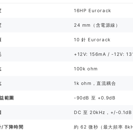
度
16HP Eurorack
度
24 mm（含電源線）
頭
10 針 Eurorack
耗
+12V: 156mA / -12V: 1
抗
100k ohm
抗
1k ohm，直流耦合
增益範圍
-90dB 至 +0.9dB
圍
DC 至 20kHz，+/-0.1dB
升/下降時間
約 62 微秒（最大頻率 8k