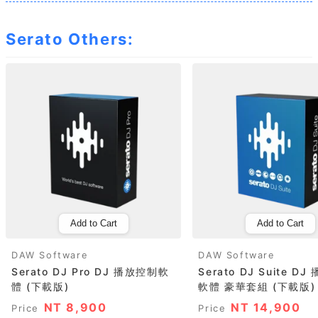
Serato Others:
Add to Cart
Add to Cart
DAW Software
DAW Software
Serato DJ Pro DJ 播放控制軟
Serato DJ Suite D
體 (下載版)
軟體 豪華套組 (下載版)
NT 8,900
NT 14,900
Price
Price