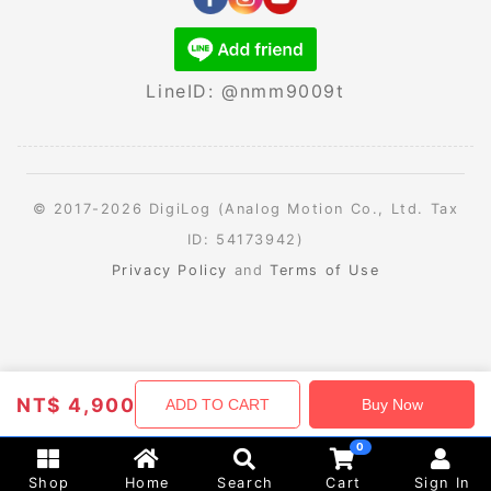
LineID: @nmm9009t
© 2017-2026 DigiLog (Analog Motion Co., Ltd. Tax
ID: 54173942)
Privacy Policy
and
Terms of Use
NT$
4,900
ADD TO CART
Buy Now
0
Shop
Home
Search
Cart
Sign In