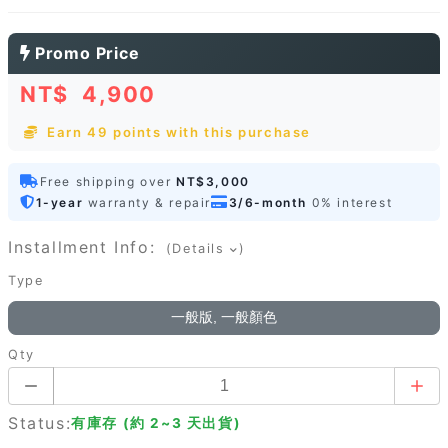
Promo Price
NT$
4,900
Earn 49 points with this purchase
Free shipping over
NT$3,000
1-year
warranty & repair
3/6-month
0% interest
Installment Info:
(Details
)
Type
一般版, 一般顏色
Qty
Status:
有庫存 (約 2~3 天出貨)