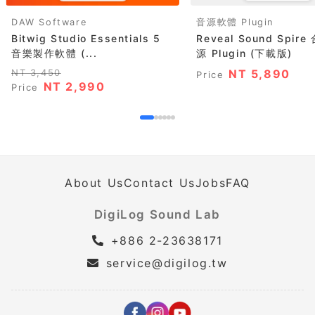
DAW Software
音源軟體 Plugin
Bitwig Studio Essentials 5
Reveal Sound Spir
音樂製作軟體 (...
源 Plugin (下載版)
NT 3,450
NT 5,890
Price
NT 2,990
Price
About Us
Contact Us
Jobs
FAQ
DigiLog Sound Lab
+886 2-23638171
service@digilog.tw