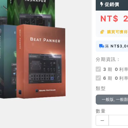
促銷價
NT$
購買可獲得 
滿
NT$3,0
分期資訊：
3
期
0
利率
6
期
0
利率
類型
一般版, 一般
數量