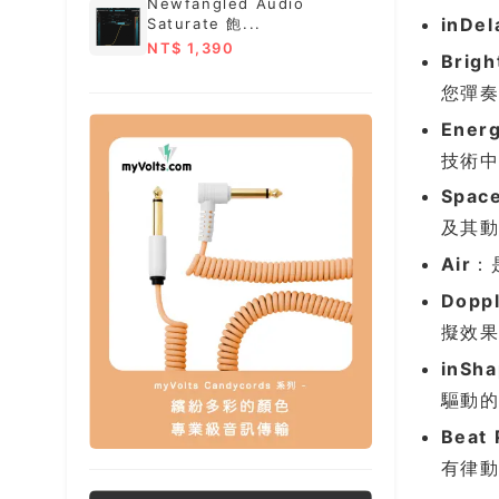
Newfangled Audio
inDel
Saturate 飽...
NT$ 1,390
Brigh
您彈奏
Ener
技術
Space
及其動
Air
：
Dopp
擬效
inSha
驅動的
Beat 
有律