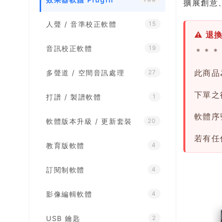
擴展創意
人聲 / 音準校正軟體
15
⚠ 退
音訊校正軟體
19
＊＊＊
此商品
多聲道 / 空間音訊處理
27
下單之後
打譜 / 製譜軟體
1
軟體序
軟體版本升級 / 更新套裝
20
若有任
教育版軟體
4
訂閱制軟體
4
影像編輯軟體
4
USB 鑰匙
2