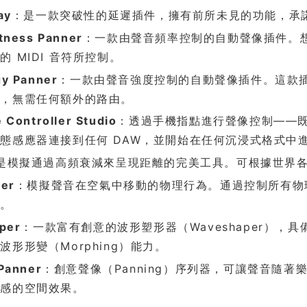
ay
：是一款突破性的延遲插件，擁有前所未見的功能，承
tness Panner
：一款由聲音頻率控制的自動聲像插件。
的 MIDI 音符所控制。
gy Panner
：一款由聲音強度控制的自動聲像插件。這款
中，無需任何額外的路由。
 Controller Studio
：透過手機指點進行聲像控制——既簡
態感應器連接到任何 DAW，並開始在任何沉浸式格式中
是模擬通過高頻衰減來呈現距離的完美工具。可根據世界
ler
：模擬聲音在空氣中移動的物理行為。通過控制所有物理
果。
per
：一款富有創意的波形塑形器（Waveshaper），
波形形變（Morphing）能力。
Panner
：創意聲像（Panning）序列器，可讓聲音隨
動感的空間效果。