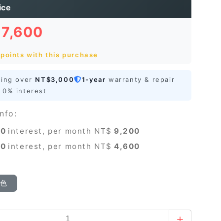
ice
27,600
points with this purchase
ping over
NT$3,000
1-year
warranty & repair
0% interest
nfo:
0
interest, per month NT$
9,200
0
interest, per month NT$
4,600
顏色