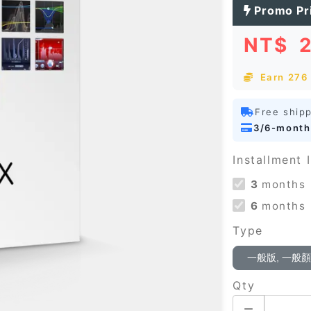
Promo Pr
NT$
Earn 276 
Free ship
3/6-month
Installment I
3
months
6
months
Type
一般版, 一般
Qty