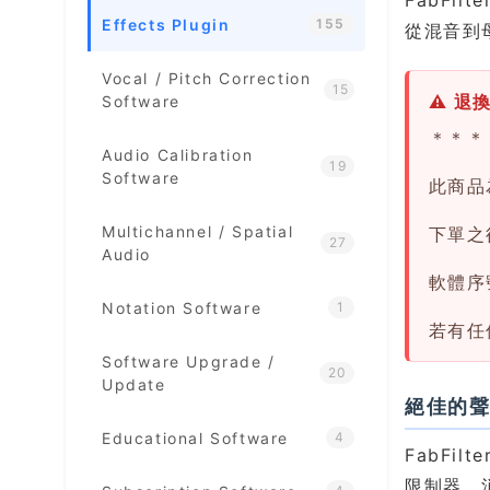
Effects Plugin
155
從混音到
Vocal / Pitch Correction
15
⚠ 退
Software
＊＊＊
Audio Calibration
19
Software
此商品
Multichannel / Spatial
下單之後
27
Audio
軟體序
Notation Software
1
若有任
Software Upgrade /
20
Update
絕佳的聲音
Educational Software
4
FabFil
限制器、消