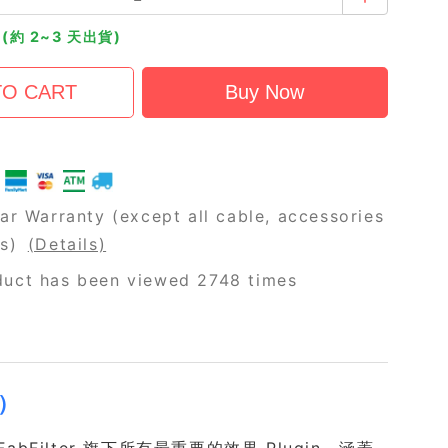
(約 2~3 天出貨)
ar Warranty (except all cable, accessories
rs)
(Details)
duct has been viewed 2748 times
版）
 FabFilter 旗下所有最重要的效果 Plugin，涵蓋