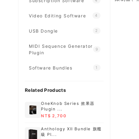
Subscription Software
4
Video Editing Software
4
USB Dongle
2
MIDI Sequence Generator
9
Plugin
Software Bundles
1
Related Products
OneKnob Series 效果器
Plugin ...
NT$ 2,700
Anthology XII Bundle 旗艦
級 Pl...