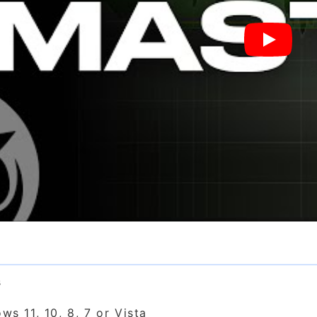
求
s
ws 11, 10, 8, 7 or Vista