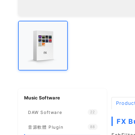
Music Software
Product
DAW Software
22
FX 
音源軟體 Plugin
88
FabFil