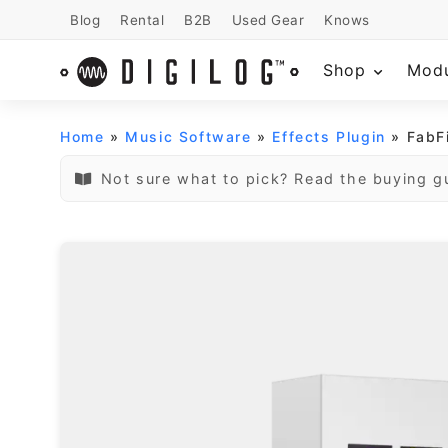
Blog
Rental
B2B
Used Gear
Knows
Shop
Mod
Home
»
Music Software
»
Effects Plugin
» FabF
Not sure what to pick? Read the buying g