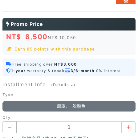
Promo Price
NT$
8,500
NT$ 10,050
Earn 85 points with this purchase
Free shipping over
NT$3,000
1-year
warranty & repair
3/6-month
0% interest
Installment Info:
(Details
)
Type
一般版, 一般顏色
Qty