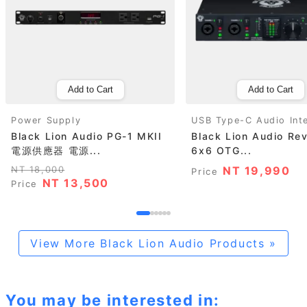
Add to Cart
Add to Cart
Power Supply
USB Type-C Audio Int
Black Lion Audio PG-1 MKII
Black Lion Audio Rev
電源供應器 電源...
6x6 OTG...
NT 18,000
NT 19,990
Price
NT 13,500
Price
View More Black Lion Audio Products »
You may be interested in: