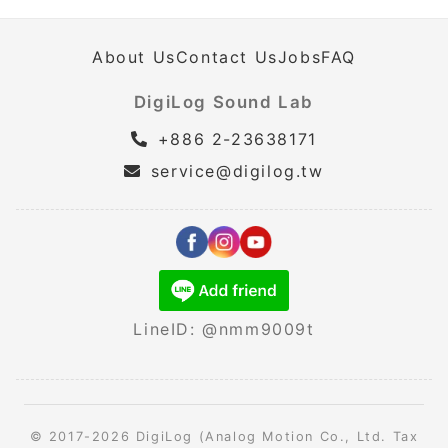
About Us
Contact Us
Jobs
FAQ
DigiLog Sound Lab
+886 2-23638171
service@digilog.tw
LineID: @nmm9009t
© 2017-2026 DigiLog (Analog Motion Co., Ltd. Tax