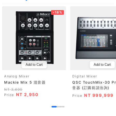
-18%
Add to Cart
Add to Cart
Analog Mixer
Digital Mixer
Mackie Mix 5 混音器
QSC TouchMix-30 
音器 (訂購前請洽詢)
NT 3,600
NT 2,950
Price
NT 999,999
Price