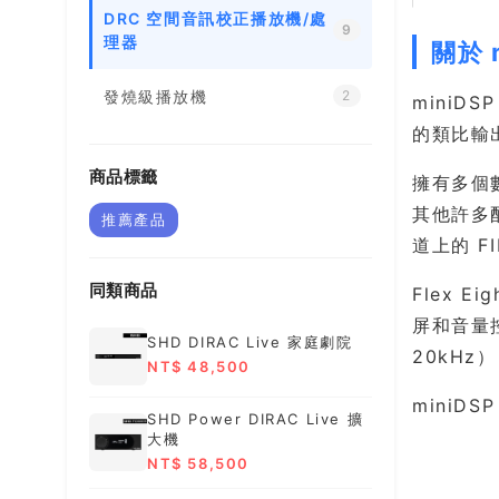
DRC 空間音訊校正播放機/處
9
理器
關於 
發燒級播放機
2
miniD
的類比輸
商品標籤
擁有多個
其他許多配
推薦產品
道上的 
同類商品
Flex 
屏和音量控
SHD DIRAC Live 家庭劇院
20kH
NT$ 48,500
miniDS
SHD Power DIRAC Live 擴
大機
NT$ 58,500