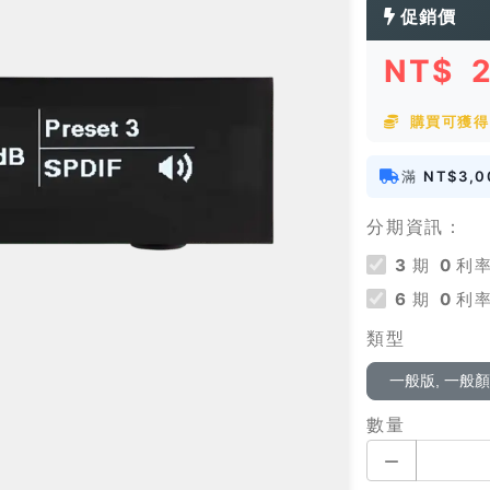
促銷價
NT$
購買可獲得 
滿
NT$3,0
分期資訊：
3
期
0
利率
6
期
0
利率
類型
一般版, 一般
數量