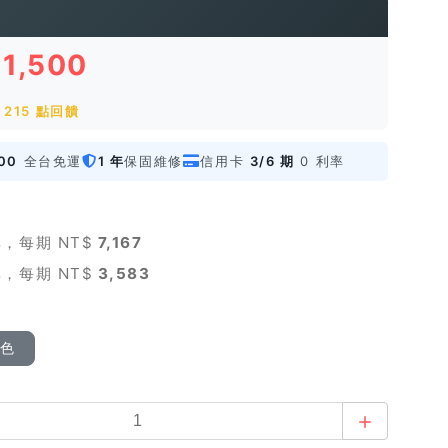
21,500
215 點回饋
00
全台免運
1 年
保固維修
信用卡
3/6 期
0 利率
，每期 NT$
7,167
，每期 NT$
3,583
顏色