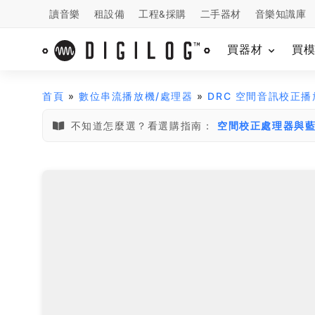
讀音樂
租設備
工程&採購
二手器材
音樂知識庫
買器材
買
首頁
»
數位串流播放機/處理器
»
DRC 空間音訊校正播
不知道怎麼選？看選購指南：
空間校正處理器與藍