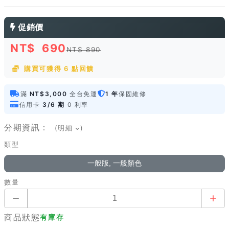
促銷價
NT$
690
NT$ 890
購買可獲得 6 點回饋
滿
NT$3,000
全台免運
1 年
保固維修
信用卡
3/6 期
0 利率
分期資訊：
(明細
)
類型
一般版, 一般顏色
數量
商品狀態
有庫存