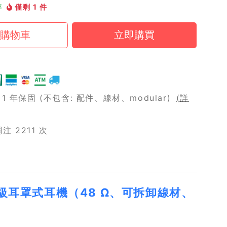
存
僅剩 1 件
 年保固 (不包含: 配件、線材、modular)
(詳
 2211 次
式錄音室級耳罩式耳機（48 Ω、可拆卸線材、