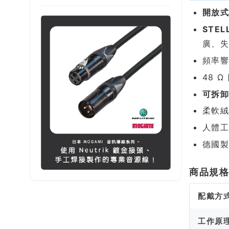
開放
STEL
廣、
頻率響
48 
可拆卸
柔軟
人體工
德國
商品規
配戴方
工作原