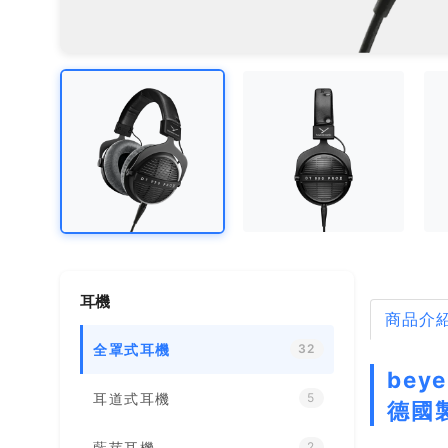
耳機
商品介
全罩式耳機
32
bey
耳道式耳機
5
德國
藍芽耳機
2