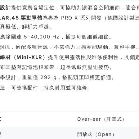
式設計
提供寬廣音場定位，可協助判讀混音空間細節，適合
LAR.45 驅動單體
為專為 PRO X 系列開發（德國設計
失真極低、解析力卓越。
應範圍達 5–40,000 Hz，捕捉每個細微細節。
Ω 阻抗，適配多種音源，不需強力耳擴亦能驅動。兼容手
線材（Mini-XLR）
提升使用靈活性與維修便利性，具鎖定功
絨布耳墊與記憶泡棉頭帶，超長佩戴無壓迫疲勞。
學設計，重量僅 292 g，搭配頭頂凹槽更舒適。
製造，可替換配件，持久耐用並可維修。
格
式
Over-ear（耳罩式）
理
開放式（Open）