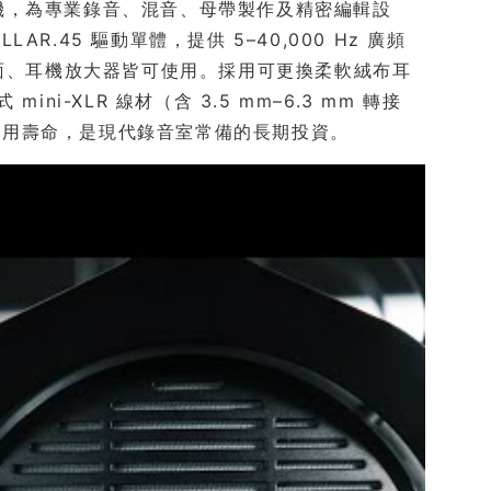
耳罩式耳機，為專業錄音、混音、母帶製作及精密編輯設
AR.45 驅動單體，提供 5–40,000 Hz 廣頻
介面、耳機放大器皆可使用。採用可更換柔軟絨布耳
i-XLR 線材（含 3.5 mm–6.3 mm 轉接
使用壽命，是現代錄音室常備的長期投資。