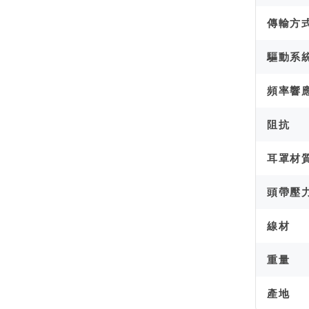
傳輸方
驅動系
頻率響
阻抗
耳罩材
頭帶壓
線材
重量
產地