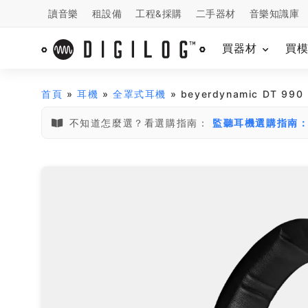
讀音樂
租設備
工程&採購
二手器材
音樂知識庫
買器材
買
首頁
»
耳機
»
全罩式耳機
» beyerdynamic DT 9
不知道怎麼選？看選購指南：
監聽耳機選購指南