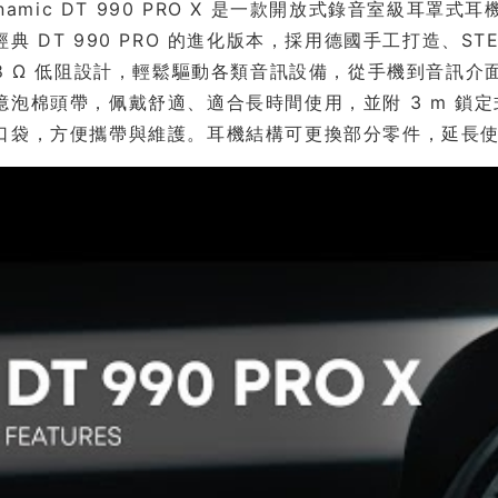
dynamic DT 990 PRO X 是一款開放式錄音室級
典 DT 990 PRO 的進化版本，採用德國手工打造、STELL
48 Ω 低阻設計，輕鬆驅動各類音訊設備，從手機到音訊
泡棉頭帶，佩戴舒適、適合長時間使用，並附 3 m 鎖定式 min
口袋，方便攜帶與維護。耳機結構可更換部分零件，延長