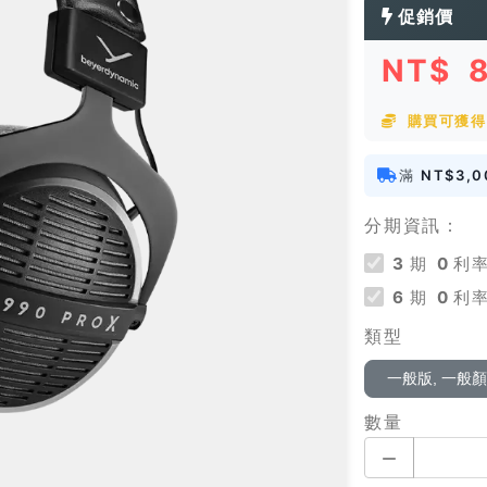
促銷價
NT$
購買可獲得 
滿
NT$3,0
分期資訊：
3
期
0
利率
6
期
0
利率
類型
一般版, 一般
數量