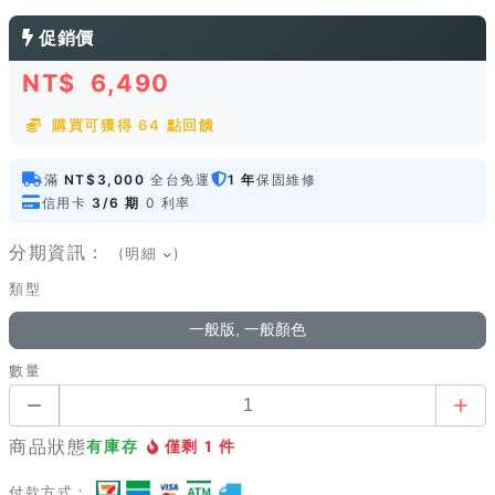
促銷價
NT$
6,490
購買可獲得 64 點回饋
滿
NT$3,000
全台免運
1 年
保固維修
信用卡
3/6 期
0 利率
分期資訊：
(明細
)
類型
一般版, 一般顏色
數量
商品狀態
有庫存
僅剩 1 件
付款方式：