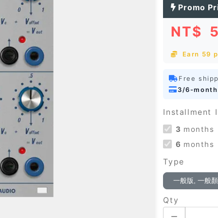
Promo Pr
NT$
Earn 59 p
Free ship
3/6-month
Installment I
3
months
6
months
Type
一般版, 一般
Qty