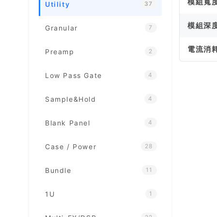
模組寬
Utility
37
模組深
Granular
7
電流消
Preamp
2
Low Pass Gate
4
Sample&Hold
4
Blank Panel
4
Case / Power
28
Bundle
11
1U
1