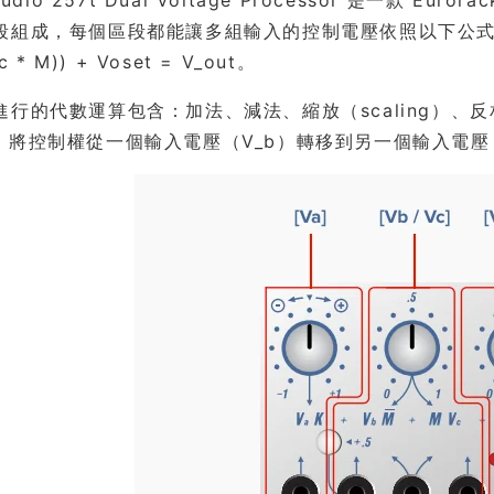
組成，每個區段都能讓多組輸入的控制電壓依照以下公式定義出單一輸
c * M)) + Voset = V_out。
行的代數運算包含：加法、減法、縮放（scaling）、反相
）將控制權從一個輸入電壓（V_b）轉移到另一個輸入電壓