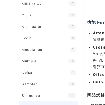
MIDI to CV
17
Clocking
19
功能 Fun
Attenuator
10
Atte
Logic
8
電壓
Cro
Modulation
7
Vb 
將 V
Multiple
15
邊算來
Noise
4
Offs
Out
Sampler
15
商品規
Sequencer
30