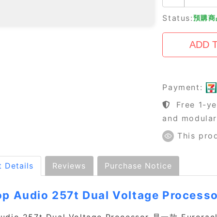
Status:
預購商品
Payment:
Free 1-ye
and modula
This pro
 Details
Reviews
Purchase Notice
op Audio 257t Dual Voltage Process
 Audio 257t Dual Voltage Processor 是一款 