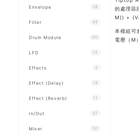
Envelope
28
的處理區段
M)) + (V
Filter
49
本模組可進
Drum Module
40
電壓（M
LFO
13
Effects
2
Effect (Delay)
19
Effect (Reverb)
11
In/Out
37
Mixer
50