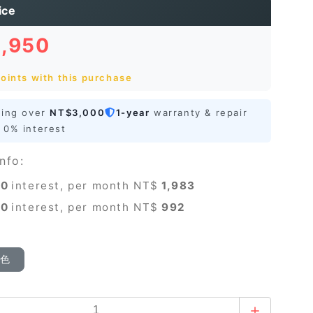
ice
5,950
oints with this purchase
ping over
NT$3,000
1-year
warranty & repair
0% interest
nfo:
0
interest, per month NT$
1,983
0
interest, per month NT$
992
顏色