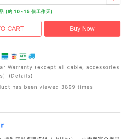
 (約 10~15 個工作天)
ar Warranty (except all cable, accessories
rs)
(Details)
duct has been viewed 3899 times
or
Eurorack 控制電壓處理模組（Utility），由兩個完全相同