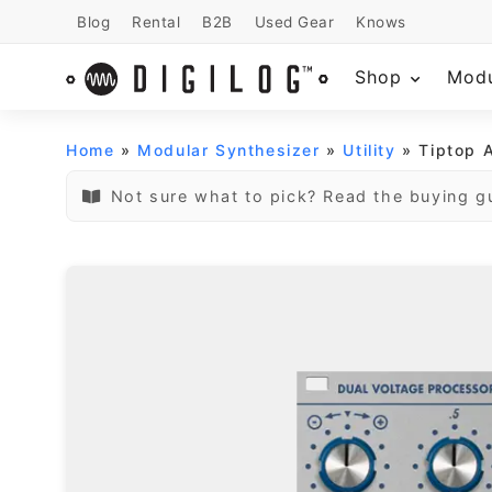
Blog
Rental
B2B
Used Gear
Knows
Shop
Mod
Home
»
Modular Synthesizer
»
Utility
» Tiptop A
Not sure what to pick? Read the buying g