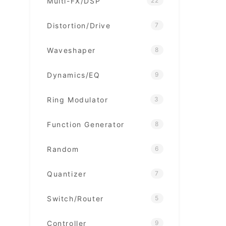
Multi-FX/DSP
22
Distortion/Drive
7
Waveshaper
8
Dynamics/EQ
9
Ring Modulator
3
Function Generator
8
Random
6
Quantizer
7
Switch/Router
5
Controller
9