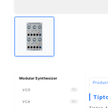
Modular Synthesizer
Product
VCO
73
Tipt
VCA
30
Tiptop