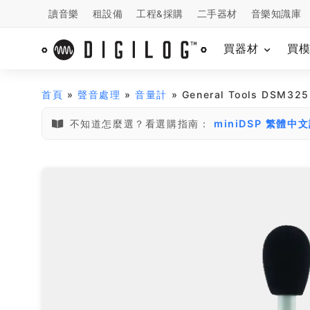
讀音樂
租設備
工程&採購
二手器材
音樂知識庫
買器材
買
首頁
»
聲音處理
»
音量計
» General Tools DSM3
不知道怎麼選？看選購指南：
miniDSP 繁體中