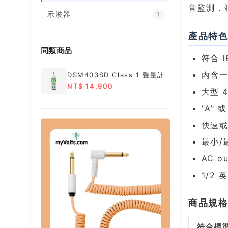
音監測，
示波器
1
產品特
同類商品
符合 I
內含
DSM403SD Class 1 聲量計
NT$ 14,900
大型 4
"A" 
快速
最小/
AC ou
1/2
商品規
符合標