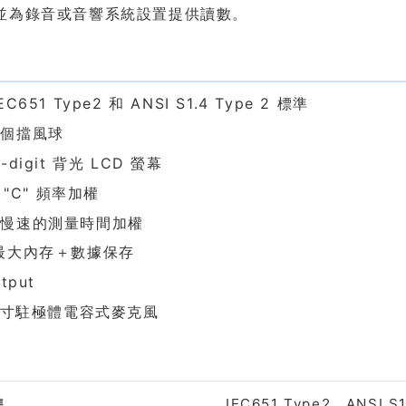
並為錄音或音響系統設置提供讀數。
色
EC651 Type2 和 ANSI S1.4 Type 2 標準
一個擋風球
-digit 背光 LCD 螢幕
或 "C" 頻率加權
或慢速的測量時間加權
最大內存＋數據保存
tput
 英寸駐極體電容式麥克風
格
準
IEC651 Type2、ANSI S1