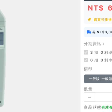
NT$
購買可獲得
滿
NT$3,0
分期資訊：
3
期
0
利率
6
期
0
利率
類型
一般版, 一般
數量
商品狀態
有庫