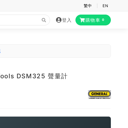
繁中
|
EN
登入
購物車
0
配
 Tools DSM325 聲量計