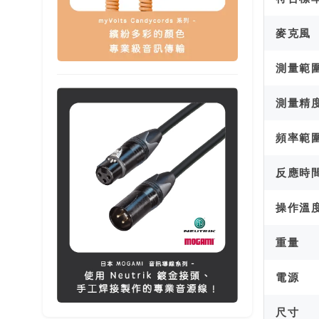
麥克風
測量範
測量精
頻率範
反應時
操作溫
重量
電源
尺寸