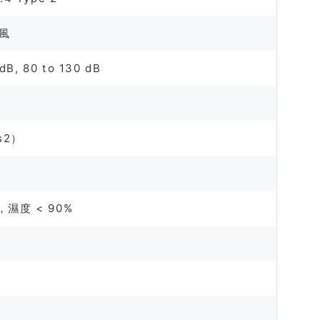
克風
 dB, 80 to 130 dB
ss2）
），濕度 < 90%