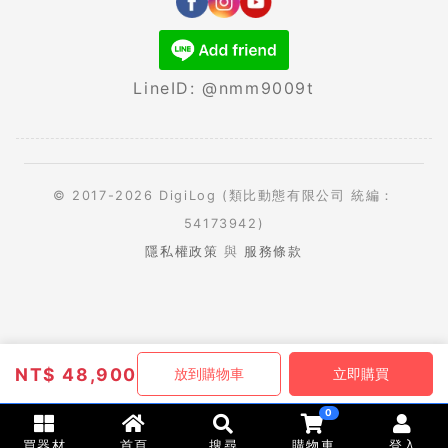
LineID: @nmm9009t
© 2017-2026 DigiLog (類比動態有限公司 統編：
54173942)
隱私權政策
與
服務條款
NT$
48,900
放到購物車
立即購買
0
買器材
首頁
搜尋
購物車
登入