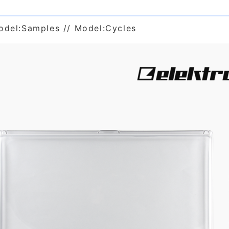
型
el:Samples // Model:Cycles