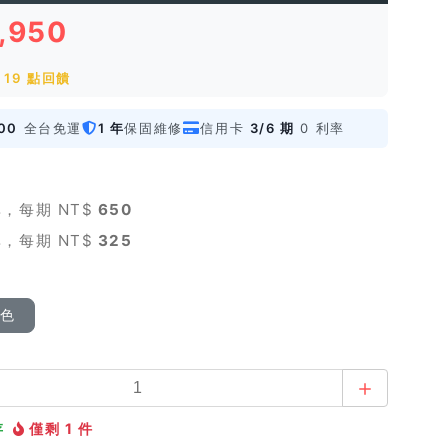
1,950
19 點回饋
00
全台免運
1 年
保固維修
信用卡
3/6 期
0 利率
，每期 NT$
650
，每期 NT$
325
顏色
存
僅剩 1 件