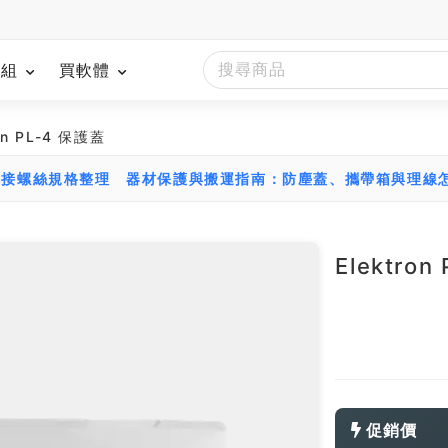
模組
買軟體
on PL-4 保護蓋
轉接螺絲規格整理
器材保護與搬運指南：防塵蓋、攜帶箱與理線
Elektron
促銷價