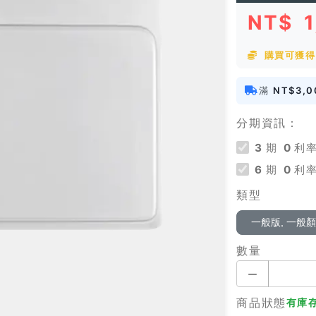
NT$
購買可獲得 
滿
NT$3,0
分期資訊：
3
期
0
利率
6
期
0
利率
類型
一般版, 一般
數量
商品狀態
有庫