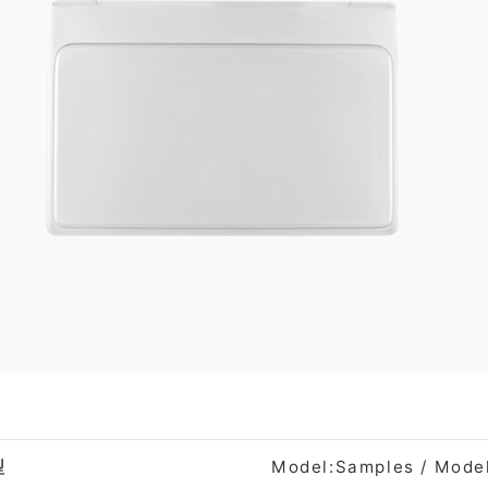
格
型
Model:Samples / Mode