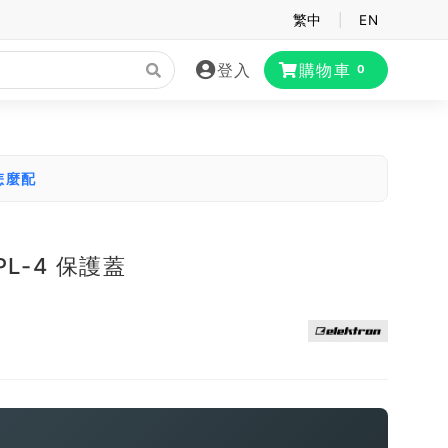
繁中
|
EN
登入
購物車
0
怎麼配
 PL-4 保護蓋