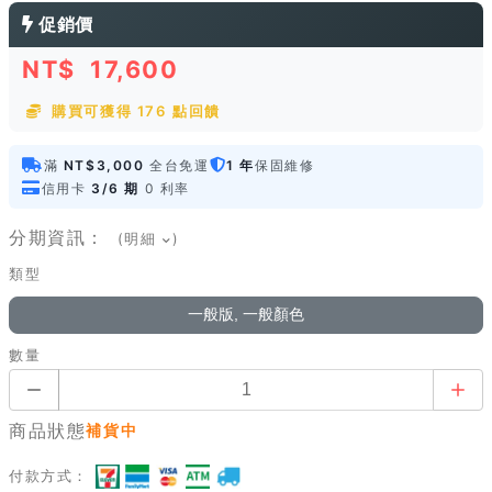
促銷價
NT$
17,600
購買可獲得 176 點回饋
滿
NT$3,000
全台免運
1 年
保固維修
信用卡
3/6 期
0 利率
分期資訊：
(明細
)
類型
一般版, 一般顏色
數量
商品狀態
補貨中
付款方式：