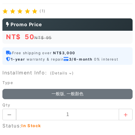
(1)
Promo Price
NT$
50
NT$ 95
Free shipping over
NT$3,000
1-year
warranty & repair
3/6-month
0% interest
Installment Info:
(Details
)
Type
一般版, 一般顏色
Qty
Status:
In Stock