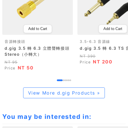
Add to Cart
Add to Cart
音源轉接頭
3.5-6.3 音源線
d.gig 3.5 轉 6.3 立體聲轉接頭
d.gig 3.5 轉 6.3 T
Stereo（小轉大）
NT 390
NT 200
NT 95
Price
NT 50
Price
View More d.gig Products »
You may be interested in: