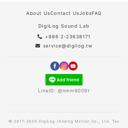
About Us
Contact Us
Jobs
FAQ
DigiLog Sound Lab
+886 2-23638171
service@digilog.tw
LineID: @nmm9009t
© 2017-2026 DigiLog (Analog Motion Co., Ltd. Tax