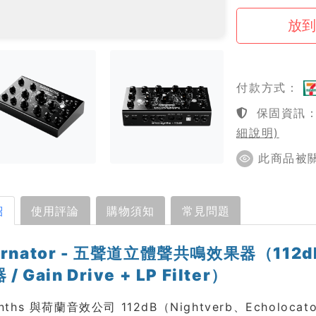
付款方式：
保固資訊：1
細說明)
此商品被關注
紹
使用評論
購物須知
常見問題
ornator - 五聲道立體聲共鳴效果器（112
/ Gain Drive + LP Filter）
 Synths 與荷蘭音效公司 112dB（Nightverb、Ech