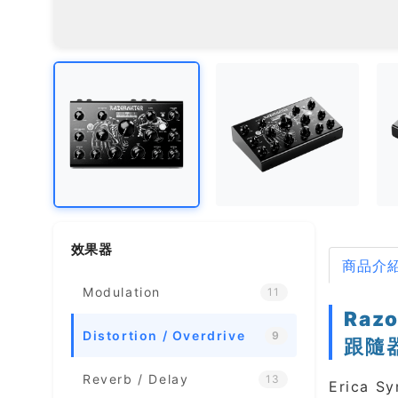
效果器
商品介
Modulation
11
Raz
Distortion / Overdrive
9
跟隨器 
Reverb / Delay
13
Erica