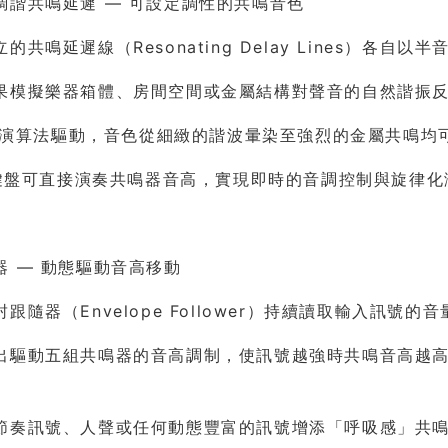
調諧共鳴延遲 — 可設定調性的共鳴音色
的共鳴延遲線（Resonating Delay Lines）
果模擬樂器箱體、房間空間或金屬結構對聲音的自然諧振
dB 演算法驅動，音色從細緻的諧波暈染至強烈的金屬共鳴均
I 鍵盤可直接演奏共鳴器音高，實現即時的音調控制與旋律
器 — 動態驅動音高移動
跟隨器（Envelope Follower）持續讀取輸入訊號的
出驅動五組共鳴器的音高調制，使訊號越強時共鳴音高越
節奏訊號、人聲或任何動態豐富的訊號增添「呼吸感」共