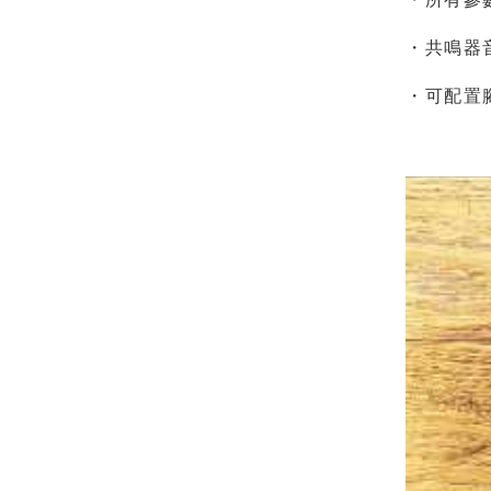
・共鳴器
・可配置腳