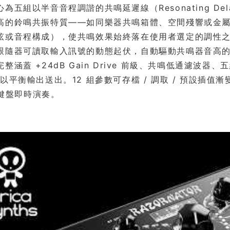
為五組以半音音程調諧的共鳴延遲線（Resonating De
高的鈴鳴共振特質——如同樂器共鳴箱體、空間殘響或金
弦或音程構成），使共鳴效果始終落在使用者選定的調性
跟隨器可讀取輸入訊號的動態起伏，自動驅動共鳴器音高
整涵蓋 +24dB Gain Drive 前級、共鳴低通濾波器
以平衡輸出送出。12 組參數可存檔 / 調取 / 預設插值
I 鍵盤即時演奏。