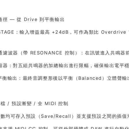
徑 — 從 Drive 到平衡輸出
 STAGE：輸入增益最高 +24dB，可作為類比 Overd
通濾波器（帶 RESONANCE 控制）：在訊號進入共鳴
縮器：對五組共鳴器的加總輸出進行限幅，確保輸出電平
+ 平衡輸出：最終音調整形後以平衡（Balanced）立體
檔 / 預設漸變 / 全 MIDI 控制
參數均可存入預設（Save/Recall）並支援預設之間的插值漸變（
支援 MIDI CC 控制，可從外部硬體或 DAW 進行自動