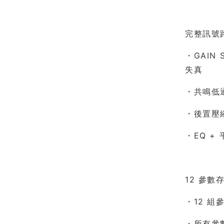
完整訊號路
・GAIN
失真
・共鳴低
・後置壓
・EQ 
12 參數存
・12 組
・所有參數