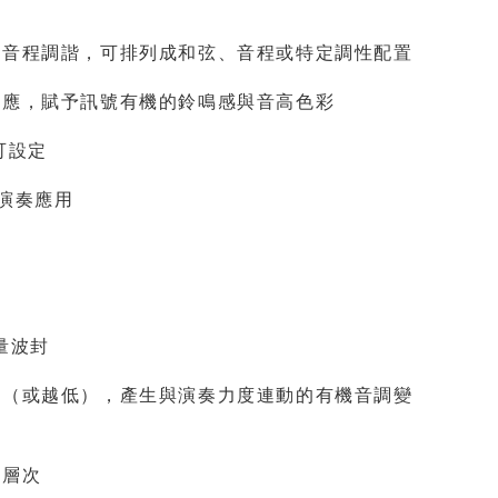
各自以半音音程調諧，可排列成和弦、音程或特定調性配置
反應，賦予訊號有機的鈴鳴感與音高色彩
可設定
化演奏應用
音量波封
高（或越低），產生與演奏力度連動的有機音調變
鳴層次