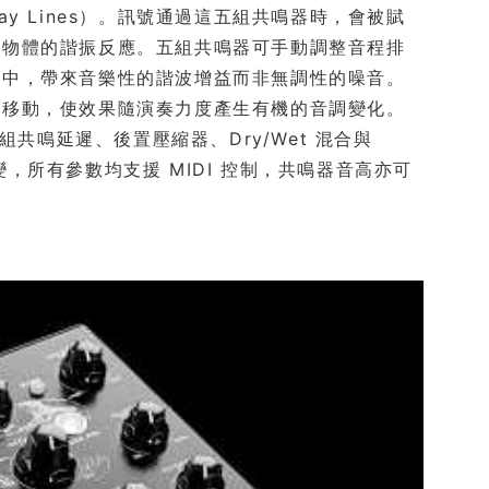
lay Lines）。訊號通過這五組共鳴器時，會被賦
屬物體的諧振反應。五組共鳴器可手動調整音程排
之中，帶來音樂性的諧波增益而非無調性的噪音。
的移動，使效果隨演奏力度產生有機的音調變化。
、五組共鳴延遲、後置壓縮器、Dry/Wet 混合與
漸變，所有參數均支援 MIDI 控制，共鳴器音高亦可