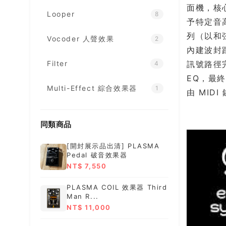
面機，核心
Looper
8
予特定音
列（以和
Vocoder 人聲效果
2
內建波封
訊號路徑完
Filter
4
EQ，最終
Multi-Effect 綜合效果器
1
由 MID
同類商品
[開封展示品出清] PLASMA
Pedal 破音效果器
NT$ 7,550
PLASMA COIL 效果器 Third
Man R...
NT$ 11,000