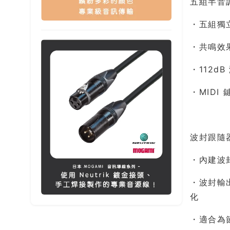
五組半音
・五組獨立
・共鳴效
・112
・MID
波封跟隨
・內建波封
・波封輸
化
・適合為