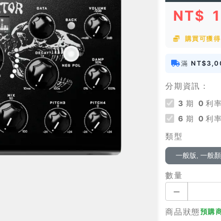
NT$
購買可獲得 
滿
NT$3,0
分期資訊：
3
期
0
利率
6
期
0
利率
類型
一般版, 一般
數量
商品狀態
預購商