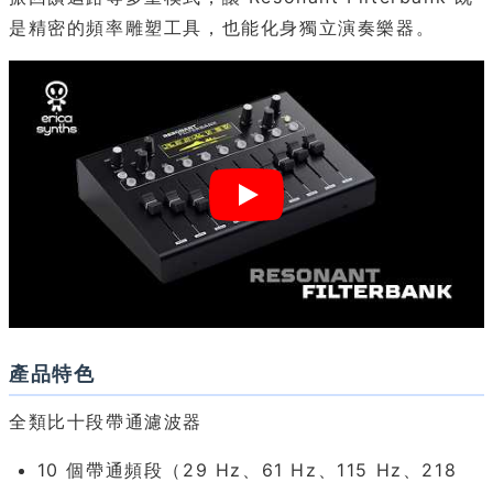
是精密的頻率雕塑工具，也能化身獨立演奏樂器。
產品特色
全類比十段帶通濾波器
10 個帶通頻段（29 Hz、61 Hz、115 Hz、218