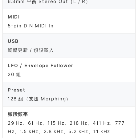
6.3mm 平衡 Stereo Out（L / R）
MIDI
5-pin DIN MIDI In
USB
韌體更新 / 預設載入
LFO / Envelope Follower
20 組
Preset
128 組（支援 Morphing）
頻段頻率
29 Hz、61 Hz、115 Hz、218 Hz、411 Hz、777
Hz、1.5 kHz、2.8 kHz、5.2 kHz、11 kHz